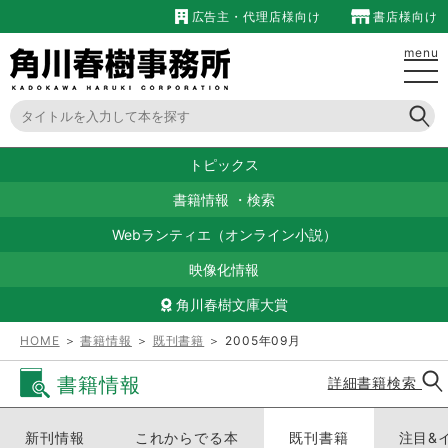
広告主・代理店様向け
書店様向け
menu
トピックス
書籍情報
・
検索
Webランティエ（オンライン小説）
映像化情報
角川春樹文庫大賞
HOME
＞
書籍情報
＞
既刊書籍
＞ 2005年09月
書籍情報
詳細書籍検索
新刊情報
これからでる本
既刊書籍
注目&