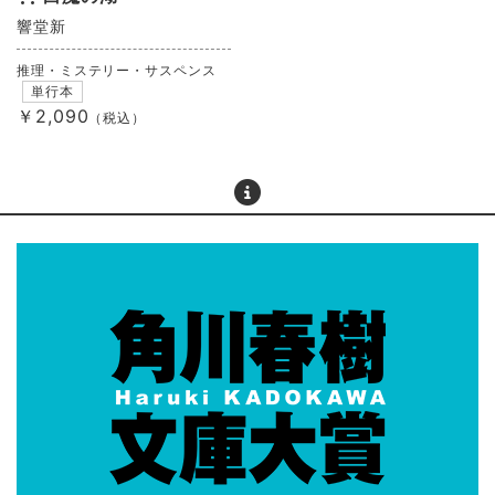
響堂新
推理・ミステリー・サスペンス
単行本
￥2,090
（税込）