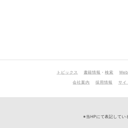
トピックス
書籍情報
・
検索
We
会社案内
採用情報
サイ
※当HPにて表記して