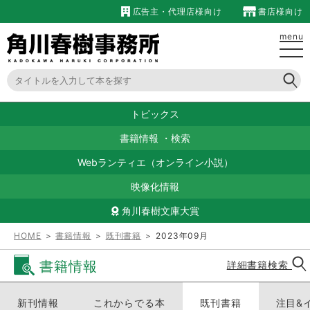
広告主・代理店様向け
書店様向け
menu
トピックス
書籍情報
・
検索
Webランティエ（オンライン小説）
映像化情報
角川春樹文庫大賞
HOME
＞
書籍情報
＞
既刊書籍
＞ 2023年09月
書籍情報
詳細書籍検索
新刊情報
これからでる本
既刊書籍
注目&