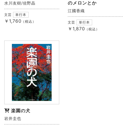
のメロンとか
水川友樹/佐野晶
江國香織
文芸
単行本
￥1,760
（税込）
文芸
単行本
￥1,870
（税込）
楽園の犬
岩井圭也