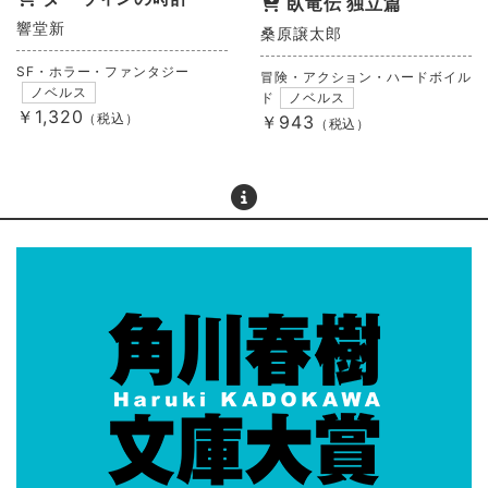
臥竜伝 独立篇
響堂新
桑原譲太郎
SF・ホラー・ファンタジー
冒険・アクション・ハードボイル
ノベルス
ド
ノベルス
￥1,320
（税込）
￥943
（税込）