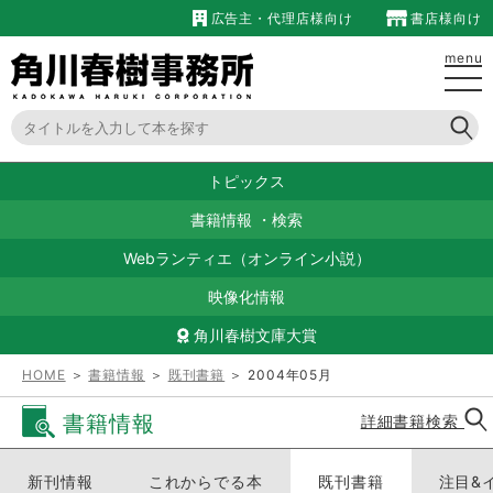
広告主・代理店様向け
書店様向け
menu
トピックス
書籍情報
・
検索
Webランティエ（オンライン小説）
映像化情報
角川春樹文庫大賞
HOME
＞
書籍情報
＞
既刊書籍
＞ 2004年05月
書籍情報
詳細書籍検索
新刊情報
これからでる本
既刊書籍
注目&