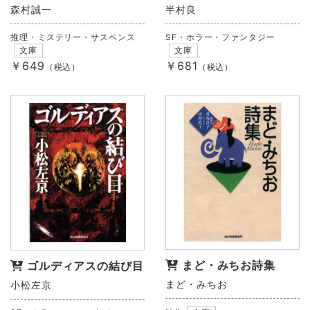
森村誠一
半村良
推理・ミステリー・サスペンス
SF・ホラー・ファンタジー
文庫
文庫
￥649
￥681
（税込）
（税込）
まど・みちお詩集
ゴルディアスの結び目
まど・みちお
小松左京