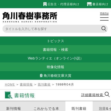
広告主・代理店様向け
書店様向け
menu
トピックス
書籍情報
・
検索
Webランティエ（オンライン小説）
映像化情報
角川春樹文庫大賞
HOME
＞
書籍情報
＞
既刊書籍
＞ 1998年04月
書籍情報
詳細書籍検索
新刊情報
これからでる本
既刊書籍
注目&