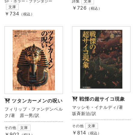
SF・ホラー・ファンタジー
詩集
文庫
文庫
￥726
（税込）
￥734
（税込）
戦慄の超サイコ現象
ツタンカーメンの呪い
マッシモ・イナルディ/著
フィリップ・ファンデンベル
坂斉新治/訳
ク/著 原一男/訳
その他
文庫
その他
文庫
￥814
（税込）
￥902
（税込）