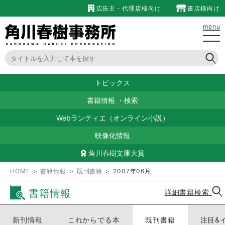
広告主・代理店様向け
書店様向け
menu
トピックス
書籍情報
・
検索
Webランティエ（オンライン小説）
映像化情報
角川春樹文庫大賞
HOME
＞
書籍情報
＞
既刊書籍
＞ 2007年06月
書籍情報
詳細書籍検索
新刊情報
これからでる本
既刊書籍
注目&