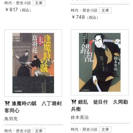
時代・歴史小説
文庫
￥817
（税込）
時代・歴史小説
文庫
￥748
（税込）
錯乱 徒目付 久岡勘
逢魔時の賊 八丁堀剣
兵衛
客同心
鈴木英治
鳥羽亮
時代・歴史小説
文庫
時代・歴史小説
文庫