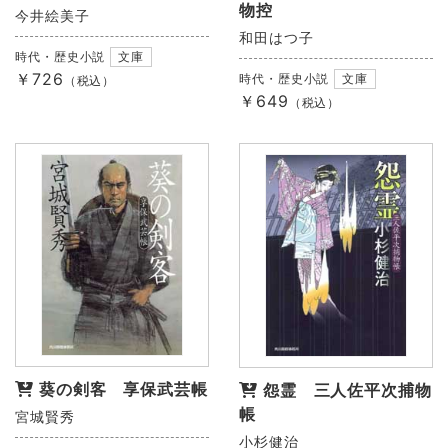
物控
今井絵美子
和田はつ子
時代・歴史小説
文庫
￥726
時代・歴史小説
文庫
（税込）
￥649
（税込）
葵の剣客 享保武芸帳
怨霊 三人佐平次捕物
帳
宮城賢秀
小杉健治