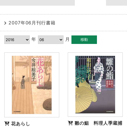
2007年06月刊行書籍
年
月
雛の鮨 料理人季蔵捕
花あらし