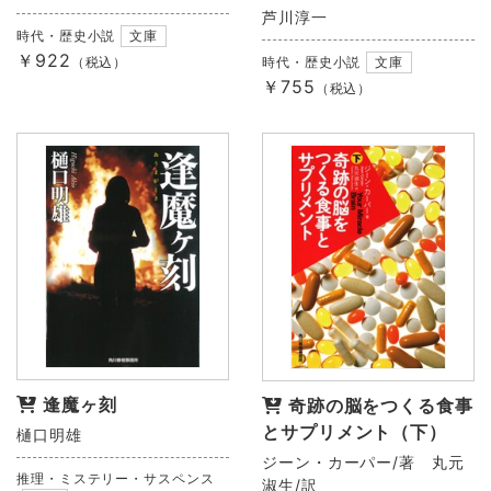
芦川淳一
時代・歴史小説
文庫
￥922
（税込）
時代・歴史小説
文庫
￥755
（税込）
逢魔ヶ刻
奇跡の脳をつくる食事
とサプリメント（下）
樋口明雄
ジーン・カーパー/著 丸元
推理・ミステリー・サスペンス
淑生/訳