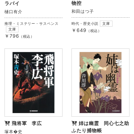
物控
ラバイ
和田はつ子
樋口有介
時代・歴史小説
文庫
推理・ミステリー・サスペンス
文庫
￥649
（税込）
￥796
（税込）
飛将軍 李広
姉は幽霊 同心七之助
ふたり捕物帳
塚本�史