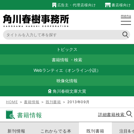
広告主・代理店様向け
書店様向け
menu
トピックス
書籍情報
・
検索
Webランティエ（オンライン小説）
映像化情報
角川春樹文庫大賞
HOME
＞
書籍情報
＞
既刊書籍
＞ 2013年09月
書籍情報
詳細書籍検索
新刊情報
これからでる本
既刊書籍
注目&