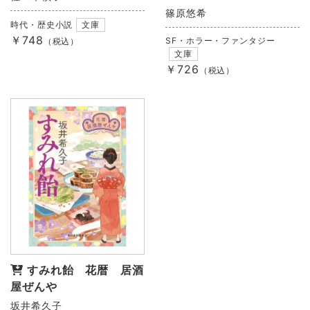
篠原悠希
時代・歴史小説
文庫
￥748
SF・ホラー・ファンタジー
（税込）
文庫
￥726
（税込）
すみれ飴 花暦 居酒
屋ぜんや
坂井希久子