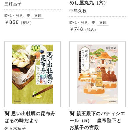
めし屋丸九（六）
三好昌子
中島久枝
時代・歴史小説
文庫
￥858
（税込）
時代・歴史小説
文庫
￥748
（税込）
思い出牡蠣の昆布舟
親王殿下のパティシエ
はるの味だより
ール（5） 皇帝陛下と
お菓子の宮殿
佐々木禎子