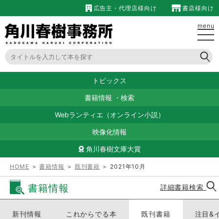
広告主・代理店様向け
書店様向け
menu
トピックス
書籍情報
・
検索
Webランティエ（オンライン小説）
映像化情報
角川春樹文庫大賞
HOME
＞
書籍情報
＞
既刊書籍
＞ 2021年10月
書籍情報
詳細書籍検索
新刊情報
これからでる本
既刊書籍
注目&