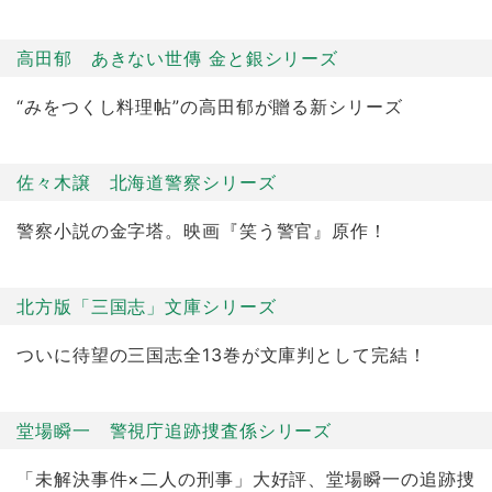
高田郁 あきない世傳 金と銀シリーズ
“みをつくし料理帖”の高田郁が贈る新シリーズ
佐々木譲 北海道警察シリーズ
警察小説の金字塔。映画『笑う警官』原作！
北方版「三国志」文庫シリーズ
ついに待望の三国志全13巻が文庫判として完結！
堂場瞬一 警視庁追跡捜査係シリーズ
「未解決事件×二人の刑事」大好評、堂場瞬一の追跡捜