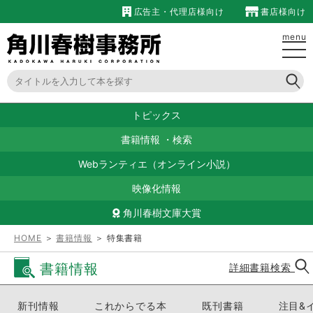
広告主・代理店様向け
書店様向け
menu
トピックス
書籍情報
・
検索
Webランティエ（オンライン小説）
映像化情報
角川春樹文庫大賞
HOME
＞
書籍情報
＞ 特集書籍
書籍情報
詳細書籍検索
新刊情報
これからでる本
既刊書籍
注目&