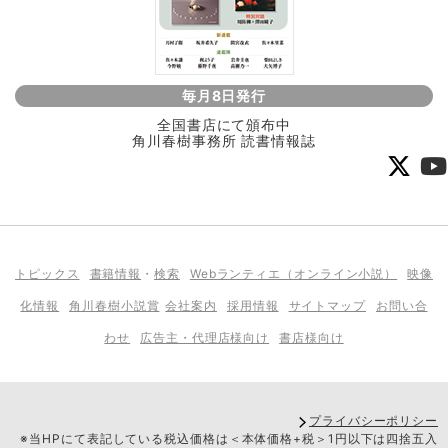
毎月8日発行
全国書店にて頒布中
角川春樹事務所 読書情報誌
トピックス
書籍情報
・
検索
Webランティエ（オンライン小説）
映像
化情報
角川春樹小説賞
会社案内
採用情報
サイトマップ
お問い合
わせ
広告主・代理店様向け
書店様向け
プライバシーポリシー
※当HPにて表記している税込価格は＜本体価格+税＞1円以下は四捨五入