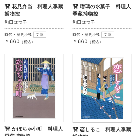
花見弁当 料理人季蔵
瑠璃の水菓子 料理人
捕物控
季蔵捕物控
和田はつ子
和田はつ子
時代・歴史小説
文庫
時代・歴史小説
文庫
￥660
￥660
（税込）
（税込）
かぼちゃ小町 料理人
恋しるこ 料理人季蔵