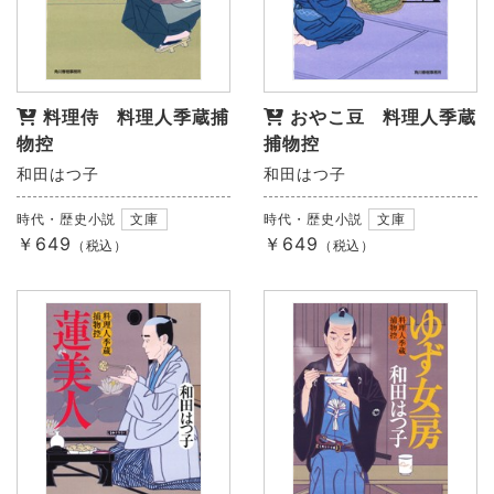
料理侍 料理人季蔵捕
おやこ豆 料理人季蔵
物控
捕物控
和田はつ子
和田はつ子
時代・歴史小説
文庫
時代・歴史小説
文庫
￥649
￥649
（税込）
（税込）