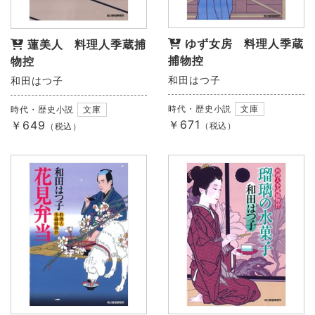
ゆず女房 料理人季蔵
蓮美人 料理人季蔵捕
捕物控
物控
和田はつ子
和田はつ子
時代・歴史小説
文庫
時代・歴史小説
文庫
￥671
￥649
（税込）
（税込）