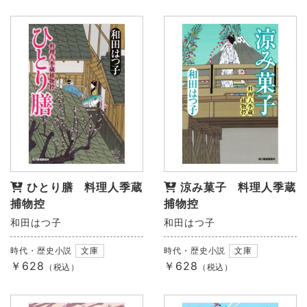
ひとり膳 料理人季蔵
涼み菓子 料理人季蔵
捕物控
捕物控
和田はつ子
和田はつ子
時代・歴史小説
文庫
時代・歴史小説
文庫
￥628
￥628
（税込）
（税込）