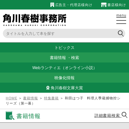
広告主・代理店様向け
書店様向け
menu
トピックス
書籍情報
・
検索
Webランティエ（オンライン小説）
映像化情報
角川春樹文庫大賞
HOME
＞
書籍情報
＞
特集書籍
＞ 和田はつ子 料理人季蔵捕物控シ
リーズ（第一幕）
書籍情報
詳細書籍検索