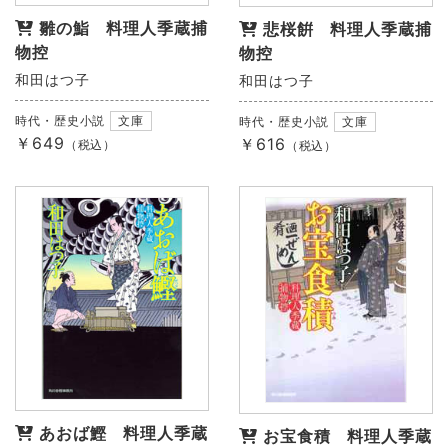
雛の鮨 料理人季蔵捕
悲桜餠 料理人季蔵捕
物控
物控
和田はつ子
和田はつ子
時代・歴史小説
文庫
時代・歴史小説
文庫
￥649
￥616
（税込）
（税込）
あおば鰹 料理人季蔵
お宝食積 料理人季蔵