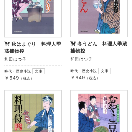
冬うどん 料理人季蔵
秋はまぐり 料理人季
捕物控
蔵捕物控
和田はつ子
和田はつ子
時代・歴史小説
文庫
時代・歴史小説
文庫
￥649
￥649
（税込）
（税込）