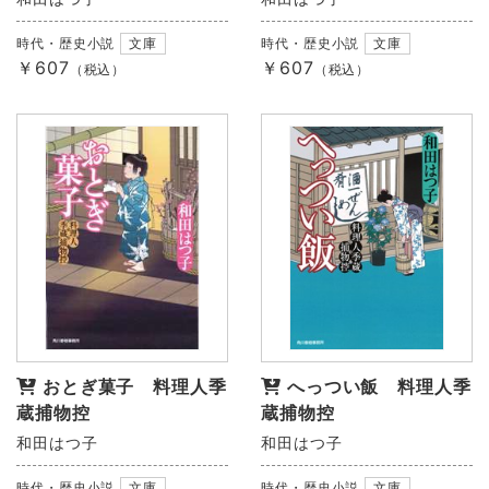
時代・歴史小説
文庫
時代・歴史小説
文庫
￥607
￥607
（税込）
（税込）
おとぎ菓子 料理人季
へっつい飯 料理人季
蔵捕物控
蔵捕物控
和田はつ子
和田はつ子
時代・歴史小説
文庫
時代・歴史小説
文庫