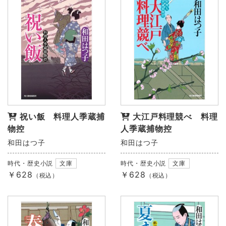
祝い飯 料理人季蔵捕
大江戸料理競べ 料理
物控
人季蔵捕物控
和田はつ子
和田はつ子
時代・歴史小説
文庫
時代・歴史小説
文庫
￥628
￥628
（税込）
（税込）