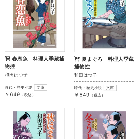
春恋魚 料理人季蔵捕
夏まぐろ 料理人季蔵
物控
捕物控
和田はつ子
和田はつ子
時代・歴史小説
文庫
時代・歴史小説
文庫
￥649
￥649
（税込）
（税込）