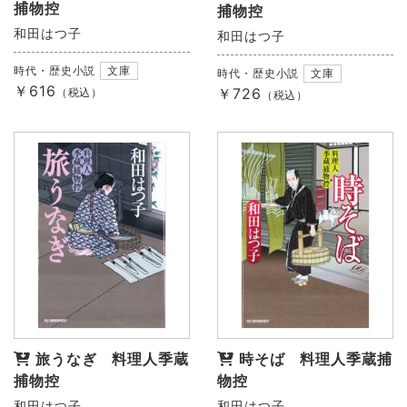
捕物控
捕物控
和田はつ子
和田はつ子
時代・歴史小説
文庫
時代・歴史小説
文庫
￥616
￥726
（税込）
（税込）
旅うなぎ 料理人季蔵
時そば 料理人季蔵捕
捕物控
物控
和田はつ子
和田はつ子