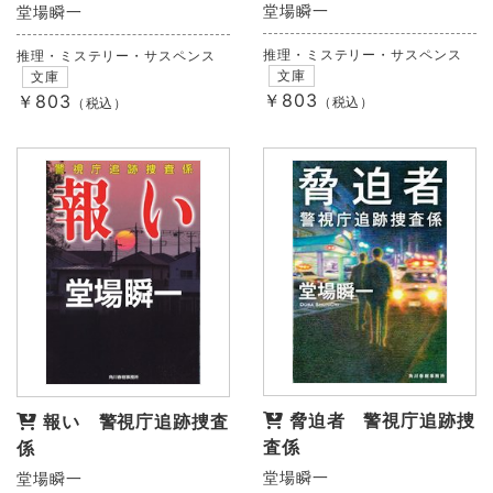
堂場瞬一
堂場瞬一
推理・ミステリー・サスペンス
推理・ミステリー・サスペンス
文庫
文庫
￥803
￥803
（税込）
（税込）
脅迫者 警視庁追跡捜
報い 警視庁追跡捜査
査係
係
堂場瞬一
堂場瞬一