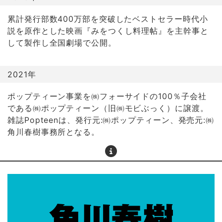
累計発行部数400万部を突破したベストセラー時代小
説を原作とした映画『みをつくし料理帖』を主幹事と
して製作し全国劇場で公開。
2021年
ポップティーン事業を㈱フォーサイドの100％子会社
である㈱ポップティーン（旧㈱モビぶっく）に譲渡。
雑誌Popteenは、発行元:㈱ポップティーン、発売元:㈱
角川春樹事務所となる。