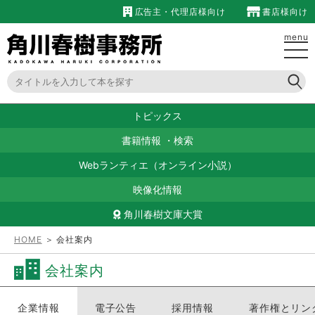
広告主・代理店様向け
書店様向け
menu
トピックス
書籍情報
・
検索
Webランティエ（オンライン小説）
映像化情報
角川春樹文庫大賞
HOME
＞ 会社案内
会社案内
企業情報
電子公告
採用情報
著作権とリン