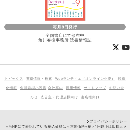
毎月8日発行
全国書店にて頒布中
角川春樹事務所 読書情報誌
トピックス
書籍情報
・
検索
Webランティエ（オンライン小説）
映像
化情報
角川春樹小説賞
会社案内
採用情報
サイトマップ
お問い合
わせ
広告主・代理店様向け
書店様向け
プライバシーポリシー
※当HPにて表記している税込価格は＜本体価格+税＞1円以下は四捨五入