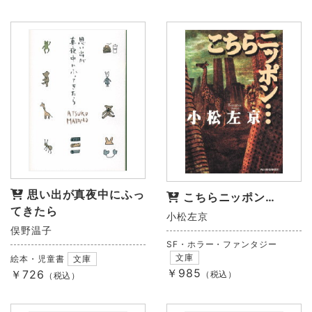
思い出が真夜中にふっ
こちらニッポン…
てきたら
小松左京
俣野温子
SF・ホラー・ファンタジー
文庫
絵本・児童書
文庫
￥985
￥726
（税込）
（税込）