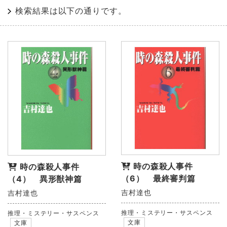
検索結果は以下の通りです。
時の森殺人事件
時の森殺人事件
（6） 最終審判篇
（4） 異形獣神篇
吉村達也
吉村達也
推理・ミステリー・サスペンス
推理・ミステリー・サスペンス
文庫
文庫