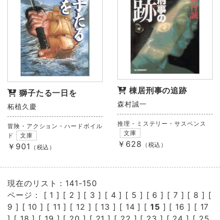
棟居刑事の追跡
獅子たる一日を
森村誠一
柘植久慶
推理・ミステリー・サスペンス
冒険・アクション・ハードボイル
文庫
ド
文庫
￥628
（税込）
￥901
（税込）
現在のリスト：141-150
ページ： [
1
] [
2
] [
3
] [
4
] [
5
] [
6
] [
7
] [
8
] [
9
] [
10
] [
11
] [
12
] [
13
] [
14
] [
15
] [
16
] [
17
] [
18
] [
19
] [
20
] [
21
] [
22
] [
23
] [
24
] [
25