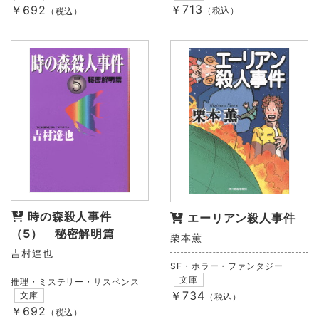
￥713
￥692
（税込）
（税込）
時の森殺人事件
エーリアン殺人事件
（5） 秘密解明篇
栗本薫
吉村達也
SF・ホラー・ファンタジー
文庫
推理・ミステリー・サスペンス
￥734
文庫
（税込）
￥692
（税込）