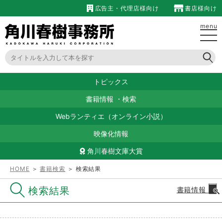
広告主・代理店様向け
書店様向け
menu
トピックス
書籍情報
・
検索
Webランティエ（オンライン小説）
映像化情報
角川春樹文庫大賞
HOME
＞
書籍検索
＞ 検索結果
検索結果
書籍情報