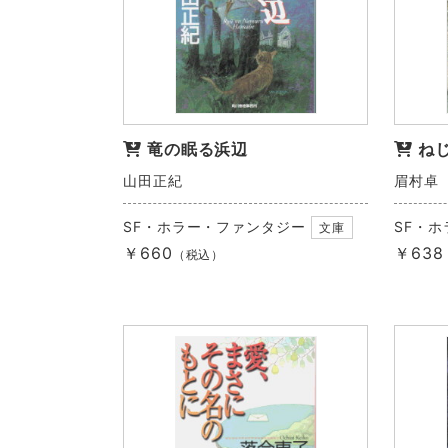
竜の眠る浜辺
ね
山田正紀
眉村卓
SF・ホラー・ファンタジー
SF・
文庫
￥660
￥638
（税込）