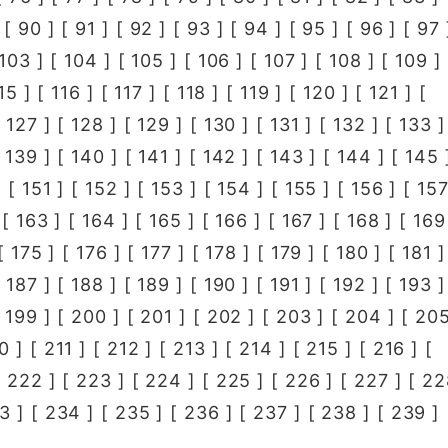
 [
90
] [
91
] [
92
] [
93
] [
94
] [
95
] [
96
] [
97
103
] [
104
] [
105
] [
106
] [
107
] [
108
] [
109
] 
15
] [
116
] [
117
] [
118
] [
119
] [
120
] [
121
] [
[
127
] [
128
] [
129
] [
130
] [
131
] [
132
] [
133
]
[
139
] [
140
] [
141
] [
142
] [
143
] [
144
] [
145
 [
151
] [
152
] [
153
] [
154
] [
155
] [
156
] [
15
 [
163
] [
164
] [
165
] [
166
] [
167
] [
168
] [
169
[
175
] [
176
] [
177
] [
178
] [
179
] [
180
] [
181
]
[
187
] [
188
] [
189
] [
190
] [
191
] [
192
] [
193
]
[
199
] [
200
] [
201
] [
202
] [
203
] [
204
] [
20
0
] [
211
] [
212
] [
213
] [
214
] [
215
] [
216
] [
[
222
] [
223
] [
224
] [
225
] [
226
] [
227
] [
22
3
] [
234
] [
235
] [
236
] [
237
] [
238
] [
239
] 