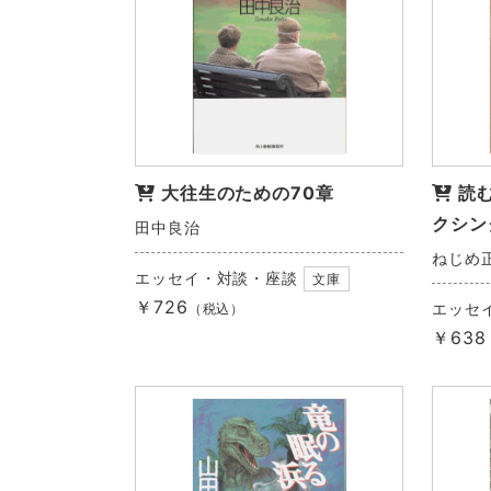
大往生のための70章
読
クシン
田中良治
ねじめ
エッセイ・対談・座談
文庫
￥726
エッセ
（税込）
￥638