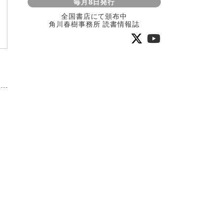
毎月8日発行
全国書店にて頒布中
角川春樹事務所 読書情報誌