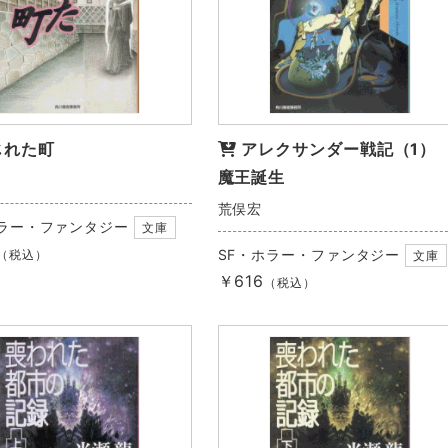
じれた町
アレクサンダー戦記（1
魔王誕生
荒俣宏
ホラー・ファンタジー
文庫
SF・ホラー・ファンタジー
（税込）
文庫
￥616
（税込）