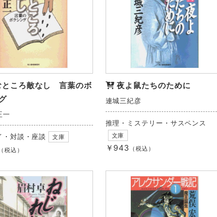
むところ敵なし 言葉のボ
夜よ鼠たちのために
グ
連城三紀彦
正一
推理・ミステリー・サスペンス
文庫
イ・対談・座談
文庫
￥943
（税込）
（税込）