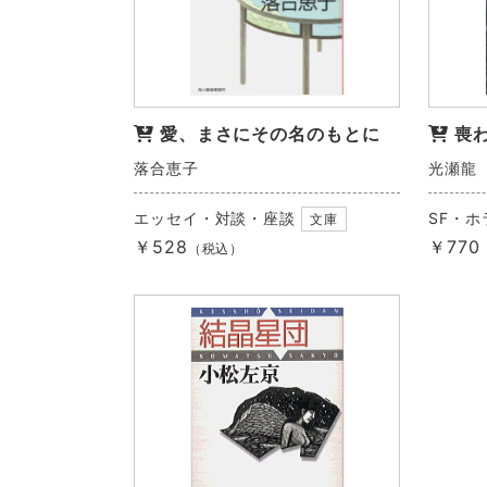
愛、まさにその名のもとに
喪
落合恵子
光瀬龍
エッセイ・対談・座談
SF・
文庫
￥528
￥770
（税込）