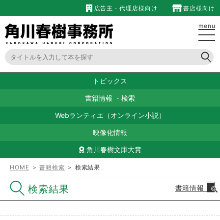
広告主・代理店様向け
書店様向け
menu
トピックス
書籍情報
・
検索
Webランティエ（オンライン小説）
映像化情報
角川春樹文庫大賞
HOME
＞
書籍検索
＞ 検索結果
検索結果
書籍情報