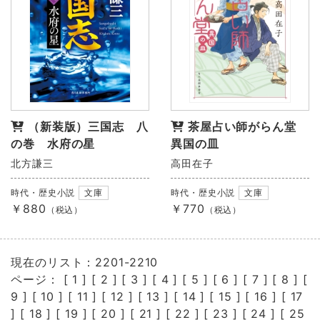
（新装版）三国志 八
茶屋占い師がらん堂
の巻 水府の星
異国の皿
北方謙三
高田在子
時代・歴史小説
文庫
時代・歴史小説
文庫
￥880
￥770
（税込）
（税込）
現在のリスト：2201-2210
ページ： [
1
] [
2
] [
3
] [
4
] [
5
] [
6
] [
7
] [
8
] [
9
] [
10
] [
11
] [
12
] [
13
] [
14
] [
15
] [
16
] [
17
] [
18
] [
19
] [
20
] [
21
] [
22
] [
23
] [
24
] [
25