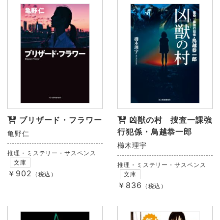
ブリザード・フラワー
凶獣の村 捜査一課強
行犯係・鳥越恭一郎
亀野仁
櫛木理宇
推理・ミステリー・サスペンス
文庫
推理・ミステリー・サスペンス
￥902
（税込）
文庫
￥836
（税込）