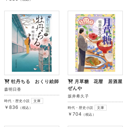
牡丹ちる おくり絵師
月草糖 花暦 居酒屋
ぜんや
森明日香
坂井希久子
時代・歴史小説
文庫
￥836
（税込）
時代・歴史小説
文庫
￥704
（税込）