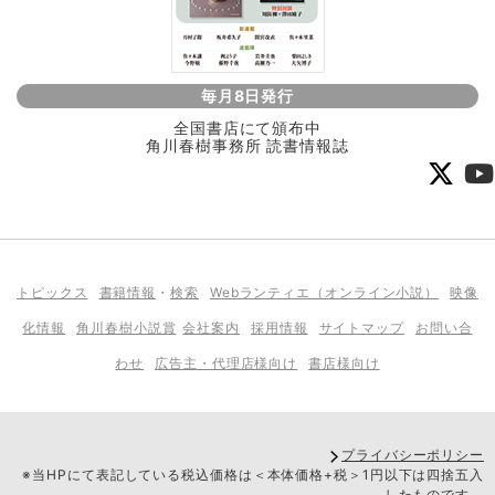
毎月8日発行
全国書店にて頒布中
角川春樹事務所 読書情報誌
トピックス
書籍情報
・
検索
Webランティエ（オンライン小説）
映像
化情報
角川春樹小説賞
会社案内
採用情報
サイトマップ
お問い合
わせ
広告主・代理店様向け
書店様向け
プライバシーポリシー
※当HPにて表記している税込価格は＜本体価格+税＞1円以下は四捨五入
したものです。