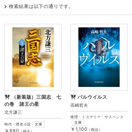
検索結果は以下の通りです。
（新装版）三国志 七
パルウイルス
の巻 諸王の星
高嶋哲夫
北方謙三
推理・ミステリー・サスペンス
文庫
時代・歴史小説
文庫
￥1,100
（税込）
￥880
（税込）