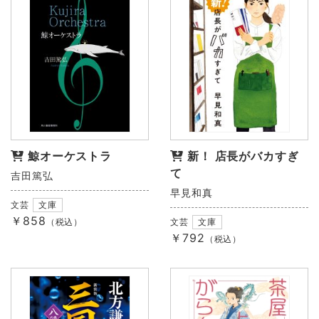
鯨オーケストラ
新！ 店長がバカすぎ
て
吉田篤弘
早見和真
文芸
文庫
￥858
（税込）
文芸
文庫
￥792
（税込）