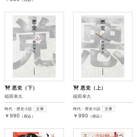
悪党（下）
悪党（上）
稲田幸久
稲田幸久
時代・歴史小説
文庫
時代・歴史小説
文庫
￥990
￥990
（税込）
（税込）