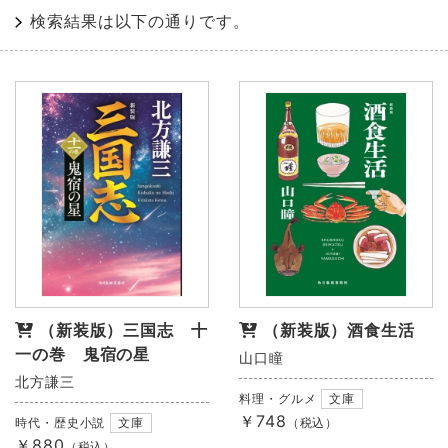
検索結果は以下の通りです。
（新装版）三国志 十
（新装版）酒食生活
一の巻 鬼宿の星
山口瞳
北方謙三
料理・グルメ
文庫
￥748
時代・歴史小説
文庫
（税込）
￥880
（税込）