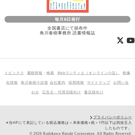
毎月8日発行
全国書店にて頒布中
角川春樹事務所 読書情報誌
トピックス
書籍情報
・
検索
Webランティエ（オンライン小説）
映像
化情報
角川春樹小説賞
会社案内
採用情報
サイトマップ
お問い合
わせ
広告主・代理店様向け
書店様向け
プライバシーポリシー
※当HPにて表記している税込価格は＜本体価格+税＞1円以下は四捨五入
したものです。
©
2026
Kadokawa Haruki Corporation.
All Rights Reserved.