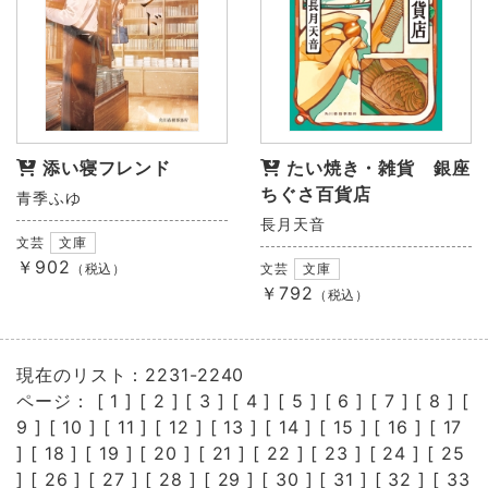
添い寝フレンド
たい焼き・雑貨 銀座
ちぐさ百貨店
青季ふゆ
長月天音
文芸
文庫
￥902
（税込）
文芸
文庫
￥792
（税込）
現在のリスト：2231-2240
ページ： [
1
] [
2
] [
3
] [
4
] [
5
] [
6
] [
7
] [
8
] [
9
] [
10
] [
11
] [
12
] [
13
] [
14
] [
15
] [
16
] [
17
] [
18
] [
19
] [
20
] [
21
] [
22
] [
23
] [
24
] [
25
] [
26
] [
27
] [
28
] [
29
] [
30
] [
31
] [
32
] [
33