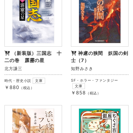
（新装版）三国志 十
神慮の狭間 妖国の剣
二の巻 霹靂の星
士（7）
北方謙三
知野みさき
SF・ホラー・ファンタジー
時代・歴史小説
文庫
文庫
￥880
（税込）
￥858
（税込）