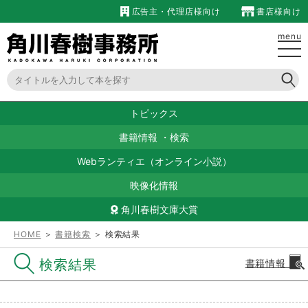
広告主・代理店様向け
書店様向け
menu
トピックス
書籍情報
・
検索
Webランティエ（オンライン小説）
映像化情報
角川春樹文庫大賞
HOME
＞
書籍検索
＞ 検索結果
検索結果
書籍情報