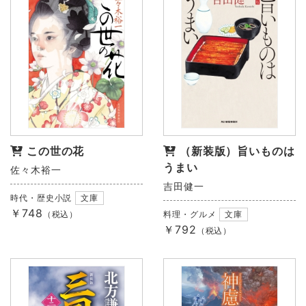
この世の花
（新装版）旨いものは
うまい
佐々木裕一
吉田健一
時代・歴史小説
文庫
￥748
（税込）
料理・グルメ
文庫
￥792
（税込）