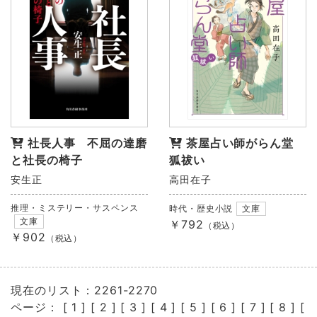
社長人事 不屈の達磨
茶屋占い師がらん堂
と社長の椅子
狐祓い
安生正
高田在子
推理・ミステリー・サスペンス
時代・歴史小説
文庫
文庫
￥792
（税込）
￥902
（税込）
現在のリスト：2261-2270
ページ： [
1
] [
2
] [
3
] [
4
] [
5
] [
6
] [
7
] [
8
] [