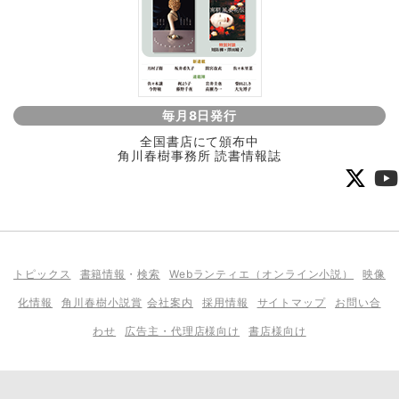
毎月8日発行
全国書店にて頒布中
角川春樹事務所 読書情報誌
トピックス
書籍情報
・
検索
Webランティエ（オンライン小説）
映像
化情報
角川春樹小説賞
会社案内
採用情報
サイトマップ
お問い合
わせ
広告主・代理店様向け
書店様向け