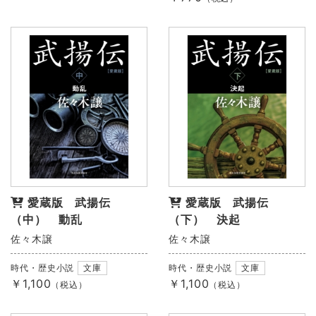
愛蔵版 武揚伝
愛蔵版 武揚伝
（中） 動乱
（下） 決起
佐々木譲
佐々木譲
時代・歴史小説
文庫
時代・歴史小説
文庫
￥1,100
￥1,100
（税込）
（税込）