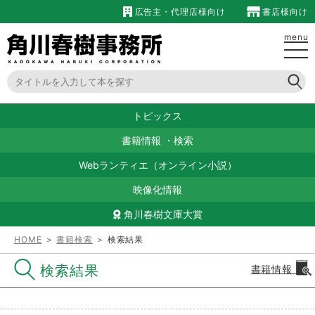
広告主・代理店様向け
書店様向け
menu
トピックス
書籍情報
・
検索
Webランティエ（オンライン小説）
映像化情報
角川春樹文庫大賞
HOME
＞
書籍検索
＞ 検索結果
検索結果
書籍情報