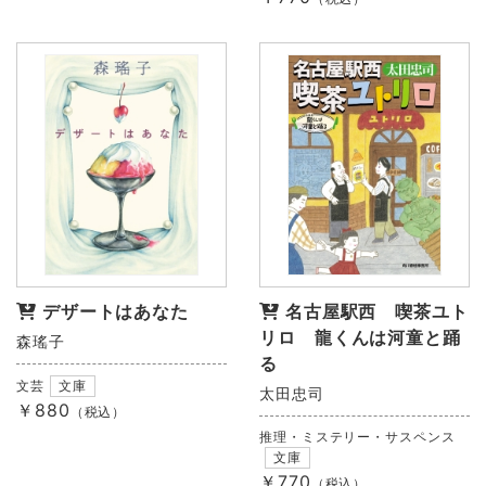
デザートはあなた
名古屋駅西 喫茶ユト
リロ 龍くんは河童と踊
森瑤子
る
文芸
文庫
太田忠司
￥880
（税込）
推理・ミステリー・サスペンス
文庫
￥770
（税込）