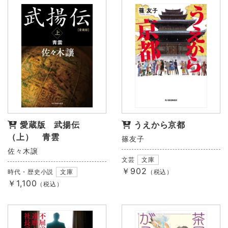
愛蔵版 武揚伝
うえから京都
（上） 青雲
篠友子
佐々木譲
文芸
文庫
￥902
時代・歴史小説
文庫
（税込）
￥1,100
（税込）