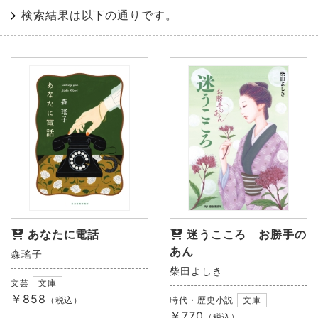
検索結果は以下の通りです。
あなたに電話
迷うこころ お勝手の
あん
森瑤子
柴田よしき
文芸
文庫
￥858
（税込）
時代・歴史小説
文庫
￥770
（税込）