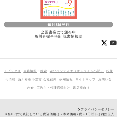
毎月8日発行
全国書店にて頒布中
角川春樹事務所 読書情報誌
トピックス
書籍情報
・
検索
Webランティエ（オンライン小説）
映像
化情報
角川春樹小説賞
会社案内
採用情報
サイトマップ
お問い合
わせ
広告主・代理店様向け
書店様向け
プライバシーポリシー
※当HPにて表記している税込価格は＜本体価格+税＞1円以下は四捨五入