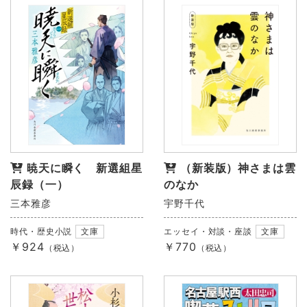
暁天に瞬く 新選組星
（新装版）神さまは雲
辰録（一）
のなか
三本雅彦
宇野千代
時代・歴史小説
文庫
エッセイ・対談・座談
文庫
￥924
￥770
（税込）
（税込）