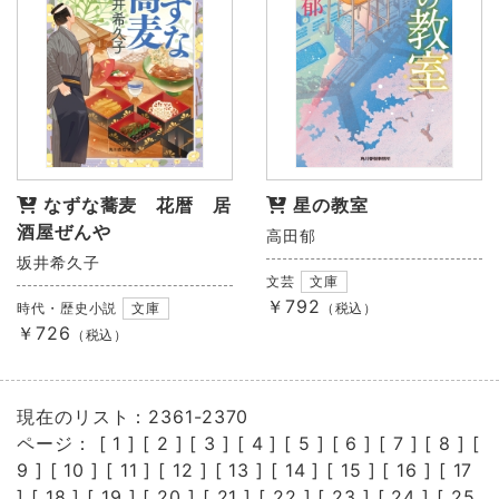
なずな蕎麦 花暦 居
星の教室
酒屋ぜんや
高田郁
坂井希久子
文芸
文庫
￥792
時代・歴史小説
文庫
（税込）
￥726
（税込）
現在のリスト：2361-2370
ページ： [
1
] [
2
] [
3
] [
4
] [
5
] [
6
] [
7
] [
8
] [
9
] [
10
] [
11
] [
12
] [
13
] [
14
] [
15
] [
16
] [
17
] [
18
] [
19
] [
20
] [
21
] [
22
] [
23
] [
24
] [
25