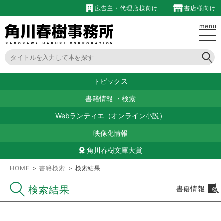
広告主・代理店様向け
書店様向け
menu
トピックス
書籍情報
・
検索
Webランティエ（オンライン小説）
映像化情報
角川春樹文庫大賞
HOME
＞
書籍検索
＞ 検索結果
検索結果
書籍情報