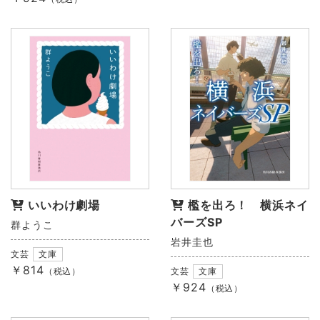
いいわけ劇場
檻を出ろ！ 横浜ネイ
バーズSP
群ようこ
岩井圭也
文芸
文庫
￥814
（税込）
文芸
文庫
￥924
（税込）