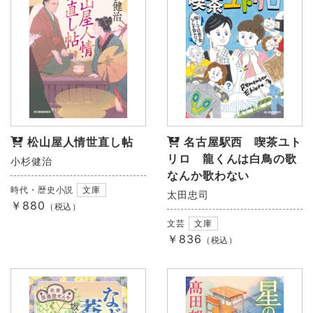
松山屋人情世直し帖
名古屋駅西 喫茶ユト
リロ 龍くんは白鳥の歌
小杉健治
なんか歌わない
時代・歴史小説
文庫
太田忠司
￥880
（税込）
文芸
文庫
￥836
（税込）