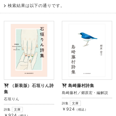
検索結果は以下の通りです。
（新装版）石垣りん詩
島崎藤村詩集
集
島崎藤村／郷原宏・編解説
石垣りん
詩集
文庫
￥924
詩集
文庫
（税込）
￥924
（税込）