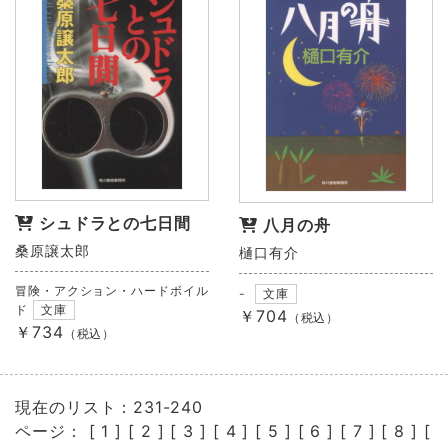
シュドラとの七日間
八月の舟
桑原譲太郎
樋口有介
冒険・アクション・ハードボイル
-
文庫
ド
文庫
￥704
（税込）
￥734
（税込）
現在のリスト：231-240
ページ： [
1
] [
2
] [
3
] [
4
] [
5
] [
6
] [
7
] [
8
] [