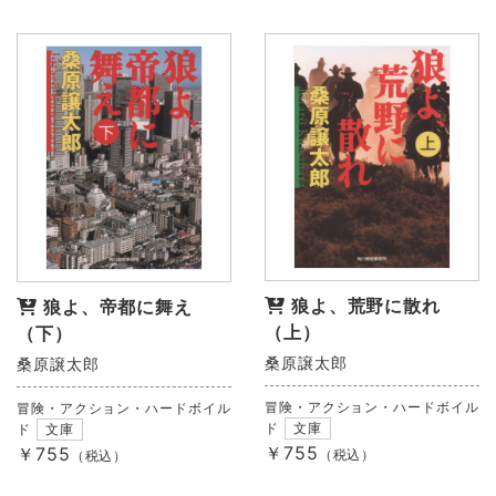
狼よ、荒野に散れ
狼よ、帝都に舞え
（上）
（下）
桑原譲太郎
桑原譲太郎
冒険・アクション・ハードボイル
冒険・アクション・ハードボイル
ド
文庫
ド
文庫
￥755
￥755
（税込）
（税込）