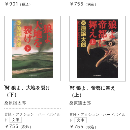
￥901
￥755
（税込）
（税込）
狼よ、大地を裂け
狼よ、帝都に舞え
（下）
（上）
桑原譲太郎
桑原譲太郎
冒険・アクション・ハードボイル
冒険・アクション・ハードボイル
ド
文庫
ド
文庫
￥755
￥755
（税込）
（税込）