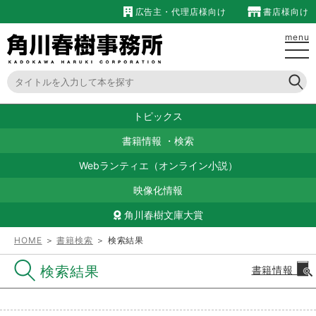
広告主・代理店様向け
書店様向け
menu
トピックス
書籍情報
・
検索
Webランティエ（オンライン小説）
映像化情報
角川春樹文庫大賞
HOME
＞
書籍検索
＞ 検索結果
検索結果
書籍情報