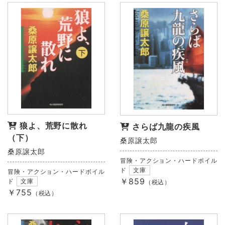
狼よ、荒野に散れ
さらば九龍の疾風
（下）
桑原譲太郎
桑原譲太郎
冒険・アクション・ハードボイル
ド
文庫
冒険・アクション・ハードボイル
￥859
ド
文庫
（税込）
￥755
（税込）