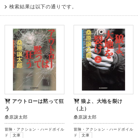
検索結果は以下の通りです。
アウトローは黙って狂
狼よ、大地を裂け
う
（上）
桑原譲太郎
桑原譲太郎
冒険・アクション・ハードボイル
冒険・アクション・ハードボイル
ド
文庫
ド
文庫