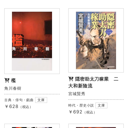
隠密助太刀稼業 二
檻
大和新陰流
角川春樹
宮城賢秀
古典・俳句・戯曲
文庫
時代・歴史小説
文庫
￥628
（税込）
￥692
（税込）