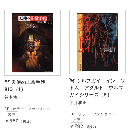
ウルフガイ イン・ソ
天使の非常手段
ドム アダルト・ウルフ
RIO（1）
ガイシリーズ（8）
笹本祐一
平井和正
SF・ホラー・ファンタジー
SF・ホラー・ファンタジー
文庫
文庫
￥550
（税込）
￥792
（税込）