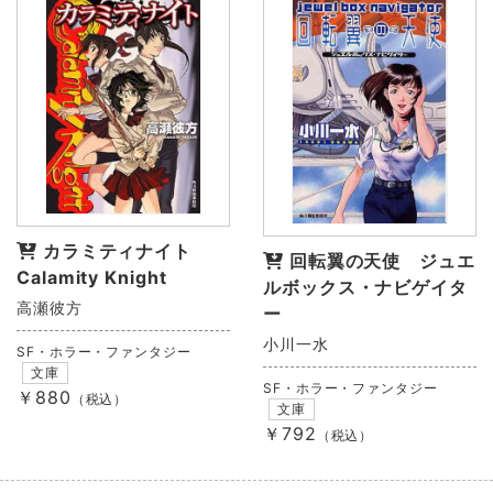
カラミティナイト
回転翼の天使 ジュエ
Calamity Knight
ルボックス・ナビゲイタ
高瀬彼方
ー
小川一水
SF・ホラー・ファンタジー
文庫
SF・ホラー・ファンタジー
￥880
（税込）
文庫
￥792
（税込）