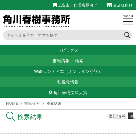
広告主・代理店様向け
書店様向け
menu
トピックス
書籍情報
・
検索
Webランティエ（オンライン小説）
映像化情報
角川春樹文庫大賞
HOME
＞
書籍検索
＞ 検索結果
検索結果
書籍情報