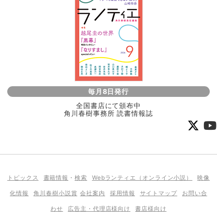
毎月8日発行
全国書店にて頒布中
角川春樹事務所 読書情報誌
トピックス
書籍情報
・
検索
Webランティエ（オンライン小説）
映像
化情報
角川春樹小説賞
会社案内
採用情報
サイトマップ
お問い合
わせ
広告主・代理店様向け
書店様向け