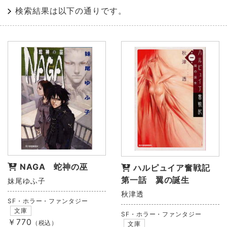
検索結果は以下の通りです。
NAGA 蛇神の巫
ハルピュイア奮戦記
第一話 翼の誕生
妹尾ゆふ子
秋津透
SF・ホラー・ファンタジー
文庫
SF・ホラー・ファンタジー
￥770
（税込）
文庫