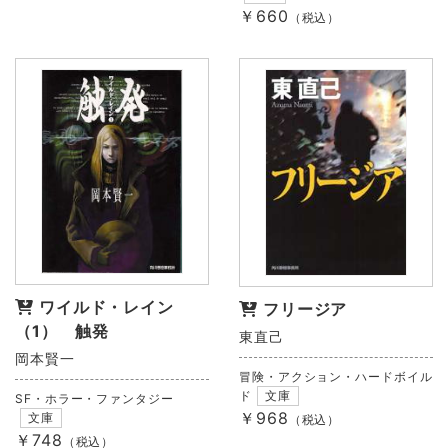
￥660
（税込）
ワイルド・レイン
フリージア
（1） 触発
東直己
岡本賢一
冒険・アクション・ハードボイル
ド
文庫
SF・ホラー・ファンタジー
￥968
文庫
（税込）
￥748
（税込）