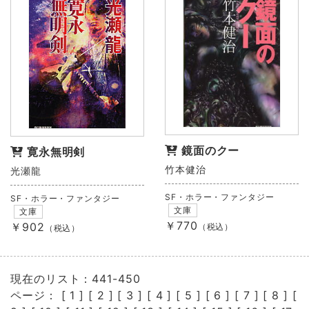
鏡面のクー
寛永無明剣
竹本健治
光瀬龍
SF・ホラー・ファンタジー
SF・ホラー・ファンタジー
文庫
文庫
￥770
￥902
（税込）
（税込）
現在のリスト：441-450
ページ： [
1
] [
2
] [
3
] [
4
] [
5
] [
6
] [
7
] [
8
] [