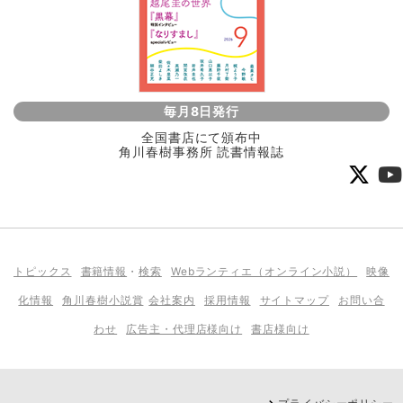
毎月8日発行
全国書店にて頒布中
角川春樹事務所 読書情報誌
トピックス
書籍情報
・
検索
Webランティエ（オンライン小説）
映像
化情報
角川春樹小説賞
会社案内
採用情報
サイトマップ
お問い合
わせ
広告主・代理店様向け
書店様向け