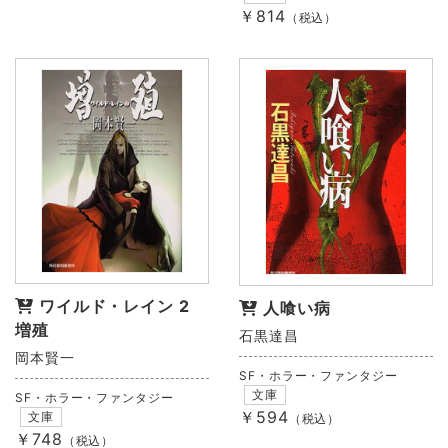
￥814
（税込）
ワイルド・レイン 2
人喰い病
増殖
石黒達昌
岡本賢一
SF・ホラー・ファンタジー
文庫
SF・ホラー・ファンタジー
￥594
文庫
（税込）
￥748
（税込）