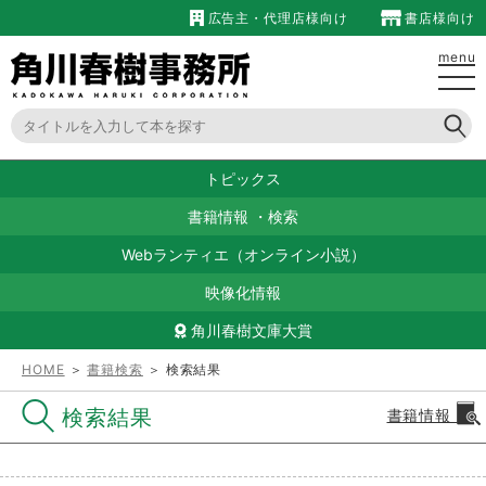
広告主・代理店様向け
書店様向け
menu
トピックス
書籍情報
・
検索
Webランティエ（オンライン小説）
映像化情報
角川春樹文庫大賞
HOME
＞
書籍検索
＞ 検索結果
検索結果
書籍情報