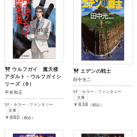
ウルフガイ 魔天楼
エデンの戦士
アダルト・ウルフガイシ
田中光二
リーズ（9）
SF・ホラー・ファンタジー
平井和正
文庫
￥838
SF・ホラー・ファンタジー
（税込）
文庫
￥880
（税込）