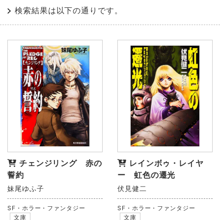
検索結果は以下の通りです。
レインボゥ・レイヤ
チェンジリング 赤の
ー 虹色の遷光
誓約
伏見健二
妹尾ゆふ子
SF・ホラー・ファンタジー
SF・ホラー・ファンタジー
文庫
文庫