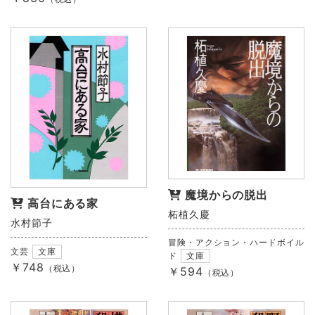
魔境からの脱出
高台にある家
柘植久慶
水村節子
冒険・アクション・ハードボイル
文芸
文庫
ド
文庫
￥748
（税込）
￥594
（税込）