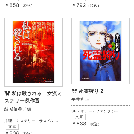
￥792
￥858
（税込）
（税込）
死霊狩り 2
私は殺される 女流ミ
平井和正
ステリー傑作選
結城信孝／編
SF・ホラー・ファンタジー
文庫
推理・ミステリー・サスペンス
￥638
（税込）
文庫
￥836
（税込）