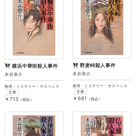
野麦峠殺人事件
横浜中華街殺人事件
木谷恭介
木谷恭介
推理・ミステリー・サスペンス
推理・ミステリー・サスペンス
文庫
文庫
￥681
￥713
（税込）
（税込）