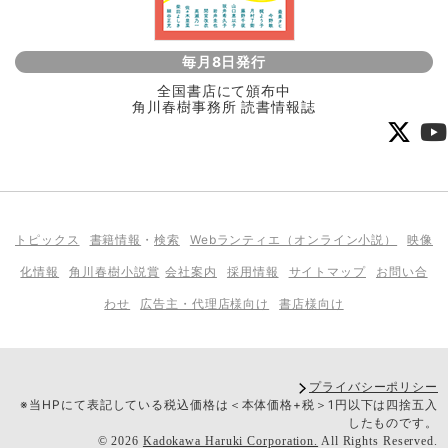
毎月8日発行
全国書店にて頒布中
角川春樹事務所 読書情報誌
トピックス
書籍情報
・
検索
Webランティエ（オンライン小説）
映像
化情報
角川春樹小説賞
会社案内
採用情報
サイトマップ
お問い合
わせ
広告主・代理店様向け
書店様向け
プライバシーポリシー
※当HPにて表記している税込価格は＜本体価格+税＞1円以下は四捨五入
したものです。
©
2026
Kadokawa Haruki Corporation.
All Rights Reserved.