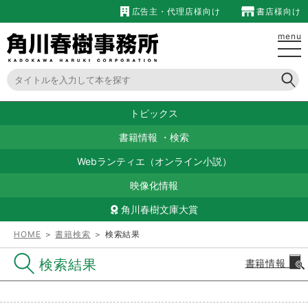
広告主・代理店様向け
書店様向け
menu
トピックス
書籍情報
・
検索
Webランティエ（オンライン小説）
映像化情報
角川春樹文庫大賞
HOME
＞
書籍検索
＞ 検索結果
検索結果
書籍情報