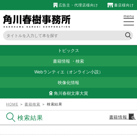
広告主・代理店様向け
書店様向け
menu
トピックス
書籍情報
・
検索
Webランティエ（オンライン小説）
映像化情報
角川春樹文庫大賞
HOME
＞
書籍検索
＞ 検索結果
検索結果
書籍情報