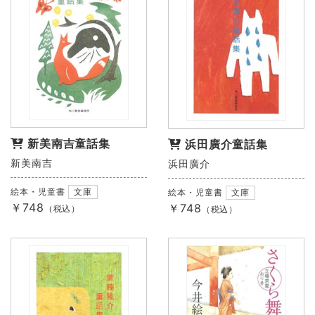
新美南吉童話集
浜田廣介童話集
新美南吉
浜田廣介
絵本・児童書
文庫
絵本・児童書
文庫
￥748
￥748
（税込）
（税込）