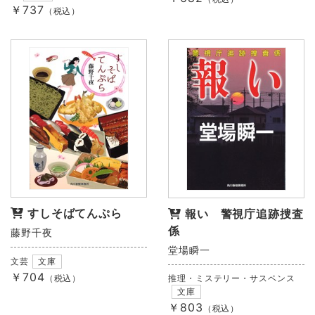
￥737
（税込）
すしそばてんぷら
報い 警視庁追跡捜査
係
藤野千夜
堂場瞬一
文芸
文庫
￥704
（税込）
推理・ミステリー・サスペンス
文庫
￥803
（税込）