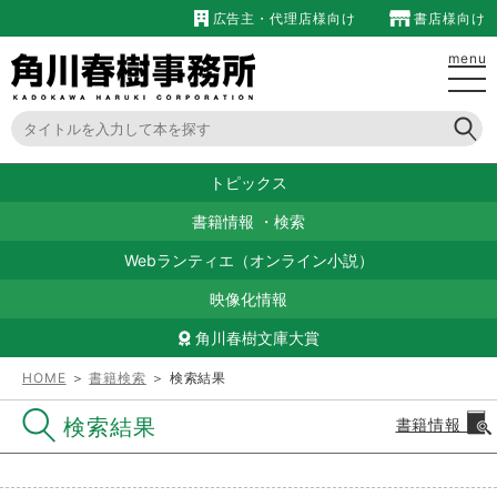
広告主・代理店様向け
書店様向け
menu
トピックス
書籍情報
・
検索
Webランティエ（オンライン小説）
映像化情報
角川春樹文庫大賞
HOME
＞
書籍検索
＞ 検索結果
検索結果
書籍情報