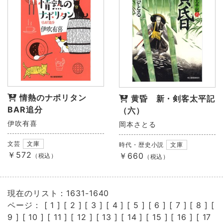
情熱のナポリタン
黄昏 新・剣客太平記
BAR追分
（六）
伊吹有喜
岡本さとる
文芸
文庫
時代・歴史小説
文庫
￥572
￥660
（税込）
（税込）
現在のリスト：1631-1640
ページ： [
1
] [
2
] [
3
] [
4
] [
5
] [
6
] [
7
] [
8
] [
9
] [
10
] [
11
] [
12
] [
13
] [
14
] [
15
] [
16
] [
17