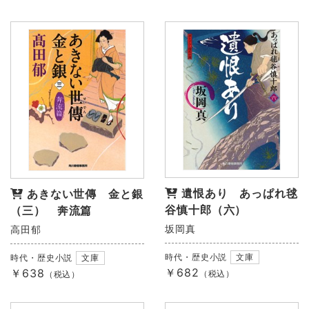
遺恨あり あっぱれ毬
あきない世傳 金と銀
谷慎十郎（六）
（三） 奔流篇
坂岡真
高田郁
時代・歴史小説
文庫
時代・歴史小説
文庫
￥682
￥638
（税込）
（税込）