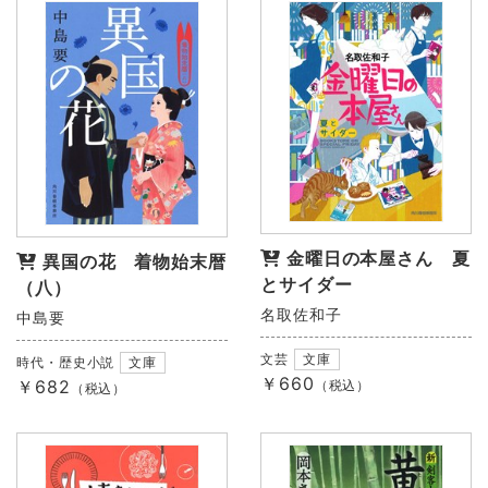
金曜日の本屋さん 夏
異国の花 着物始末暦
とサイダー
（八）
名取佐和子
中島要
文芸
文庫
時代・歴史小説
文庫
￥660
￥682
（税込）
（税込）