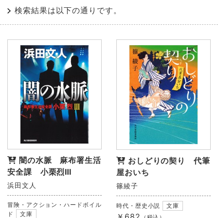
検索結果は以下の通りです。
闇の水脈 麻布署生活
おしどりの契り 代筆
安全課 小栗烈Ⅲ
屋おいち
浜田文人
篠綾子
冒険・アクション・ハードボイル
時代・歴史小説
文庫
ド
文庫
￥682
（税込）