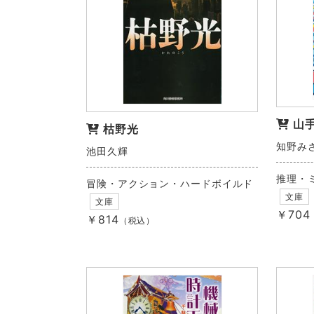
山
枯野光
知野み
池田久輝
推理・
冒険・アクション・ハードボイルド
文庫
文庫
￥704
￥814
（税込）