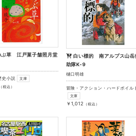
のぶ草 江戸菓子舗照月堂
白い標的 南アルプス山岳
助隊K-9
樋口明雄
歴史小説
文庫
（税込）
冒険・アクション・ハードボイル
文庫
￥1,012
（税込）