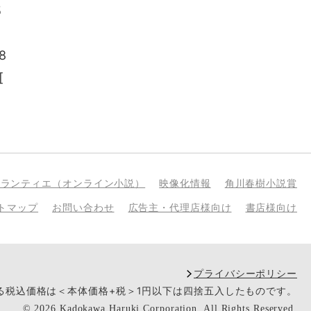
5
8
[
bランティエ（オンライン小説）
映像化情報
角川春樹小説賞
トマップ
お問い合わせ
広告主・代理店様向け
書店様向け
プライバシーポリシー
いる税込価格は＜本体価格+税＞1円以下は四捨五入したものです。
©
2026
Kadokawa Haruki Corporation.
All Rights Reserved.