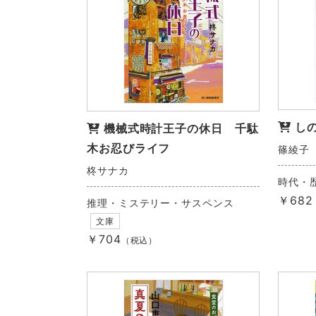
し
機械式時計王子の休日 千駄
木お忍びライフ
篠綾子
柊サナカ
時代・
￥682
推理・ミステリー・サスペンス
文庫
￥704
（税込）