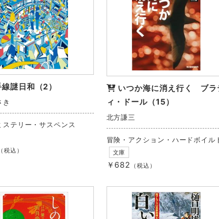
手線謎日和（2）
いつか海に消え行く ブラ
ィ・ドール（15）
さき
北方謙三
ミステリー・サスペンス
冒険・アクション・ハードボイル
（税込）
文庫
￥682
（税込）