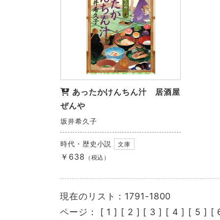
あったかけんちん汁 居酒屋
ぜんや
坂井希久子
時代・歴史小説
文庫
￥638
（税込）
現在のリスト：1791-1800
ページ： [
1
] [
2
] [
3
] [
4
] [
5
] [