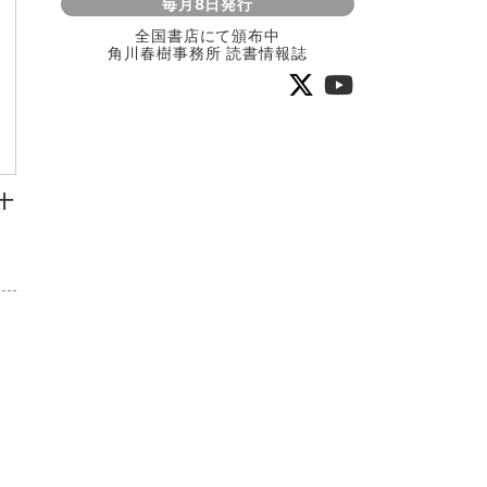
毎月8日発行
全国書店にて頒布中
角川春樹事務所 読書情報誌
十