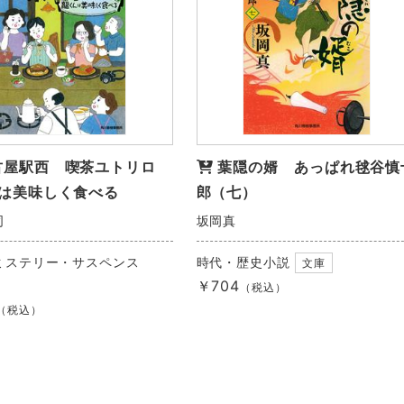
古屋駅西 喫茶ユトリロ
葉隠の婿 あっぱれ毬谷慎
は美味しく食べる
郎（七）
司
坂岡真
ミステリー・サスペンス
時代・歴史小説
文庫
￥704
（税込）
（税込）