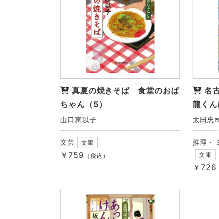
名
真夏の焼きそば 食堂のおば
龍くん
ちゃん（5）
太田忠
山口恵以子
推理・
文芸
文庫
￥759
文庫
（税込）
￥726