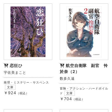
恋狂ひ
航空自衛隊 副官 怜
於奈（2）
宇佐美まこと
数多久遠
推理・ミステリー・サスペンス
文庫
冒険・アクション・ハードボイル
￥924
（税込）
ド
文庫
￥704
（税込）