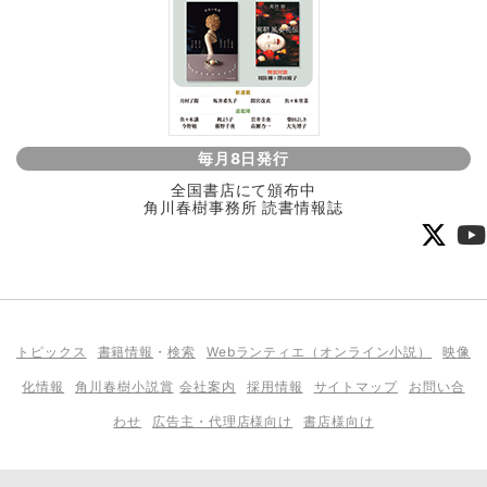
毎月8日発行
全国書店にて頒布中
角川春樹事務所 読書情報誌
トピックス
書籍情報
・
検索
Webランティエ（オンライン小説）
映像
化情報
角川春樹小説賞
会社案内
採用情報
サイトマップ
お問い合
わせ
広告主・代理店様向け
書店様向け