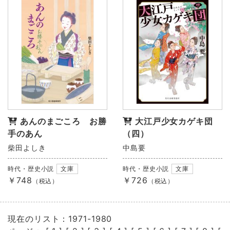
あんのまごころ お勝
大江戸少女カゲキ団
手のあん
（四）
柴田よしき
中島要
時代・歴史小説
文庫
時代・歴史小説
文庫
￥748
￥726
（税込）
（税込）
現在のリスト：1971-1980