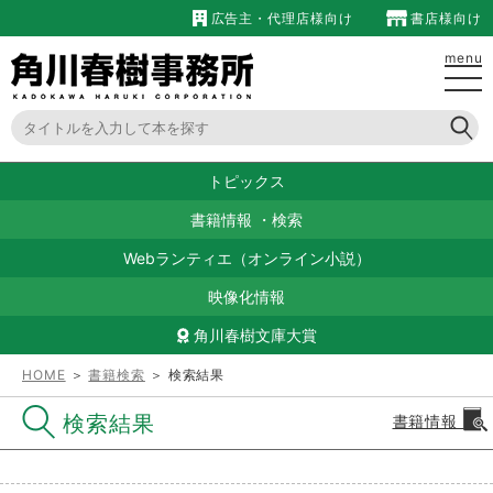
広告主・代理店様向け
書店様向け
menu
トピックス
書籍情報
・
検索
Webランティエ（オンライン小説）
映像化情報
角川春樹文庫大賞
HOME
＞
書籍検索
＞ 検索結果
検索結果
書籍情報