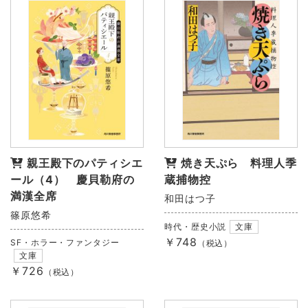
親王殿下のパティシエ
焼き天ぷら 料理人季
ール（4） 慶貝勒府の
蔵捕物控
満漢全席
和田はつ子
篠原悠希
時代・歴史小説
文庫
￥748
SF・ホラー・ファンタジー
（税込）
文庫
￥726
（税込）