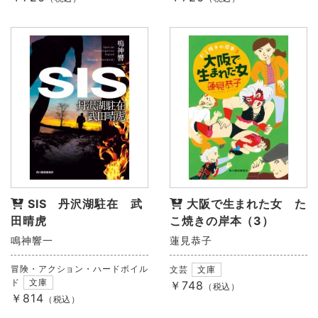
SIS 丹沢湖駐在 武
大阪で生まれた女 た
田晴虎
こ焼きの岸本（3）
鳴神響一
蓮見恭子
冒険・アクション・ハードボイル
文芸
文庫
ド
文庫
￥748
（税込）
￥814
（税込）