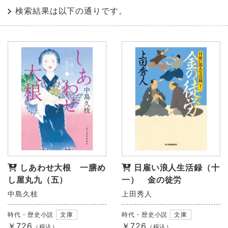
検索結果は以下の通りです。
しあわせ大根 一膳め
日雇い浪人生活録（十
し屋丸九（五）
一） 金の徒労
中島久枝
上田秀人
時代・歴史小説
文庫
時代・歴史小説
文庫
￥726
￥726
（税込）
（税込）