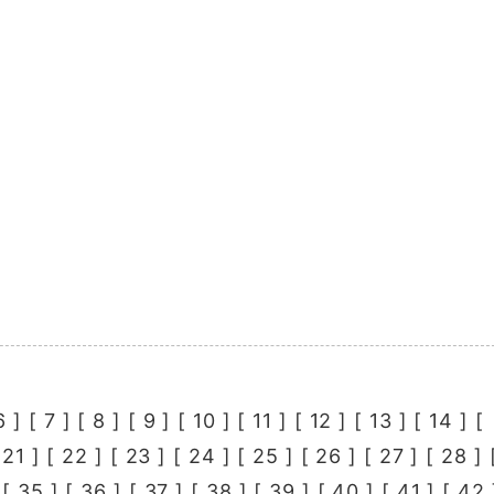
6
] [
7
] [
8
] [
9
] [
10
] [
11
] [
12
] [
13
] [
14
] [
[
21
] [
22
] [
23
] [
24
] [
25
] [
26
] [
27
] [
28
] 
 [
35
] [
36
] [
37
] [
38
] [
39
] [
40
] [
41
] [
42