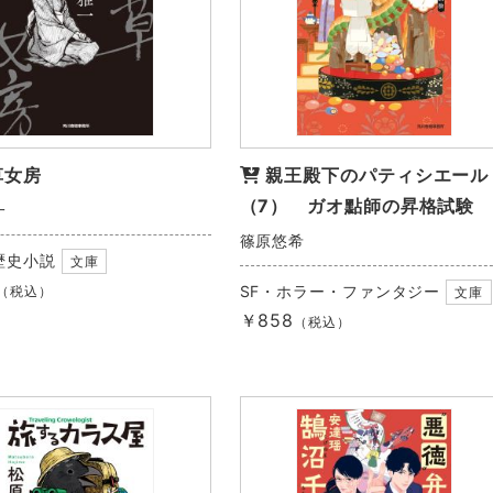
草女房
親王殿下のパティシエール
（7） ガオ點師の昇格試験
一
篠原悠希
歴史小説
文庫
SF・ホラー・ファンタジー
（税込）
文庫
￥858
（税込）