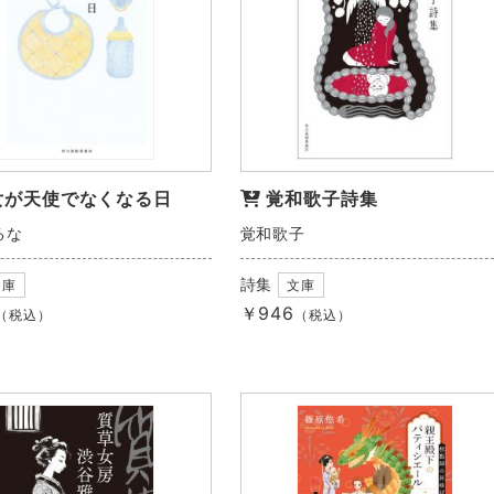
女が天使でなくなる日
覚和歌子詩集
るな
覚和歌子
詩集
文庫
文庫
￥946
（税込）
（税込）