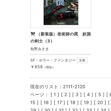
（新装版）老術師の罠 妖国
の剣士（3）
知野みさき
SF・ホラー・ファンタジー
文庫
￥858
（税込）
現在のリスト：2111-2120
ページ： [
1
] [
2
] [
3
] [
4
] [
5
] [
15
] [
16
] [
17
] [
18
] [
19
] [
20
] 
29
] [
30
] [
31
] [
32
] [
33
] [
34
]