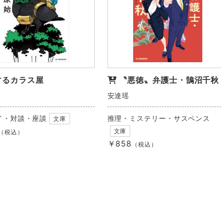
するカラス屋
〝悪徳〟弁護士・鵠沼千秋
安達瑶
イ・対談・座談
推理・ミステリー・サスペンス
文庫
文庫
（税込）
￥858
（税込）