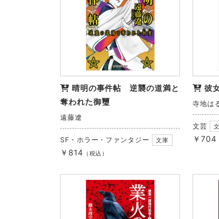
晴明の事件帖 逆襲の道満と
彼
奪われた御璽
寺地は
遠藤遼
文芸
￥704
SF・ホラー・ファンタジー
文庫
￥814
（税込）