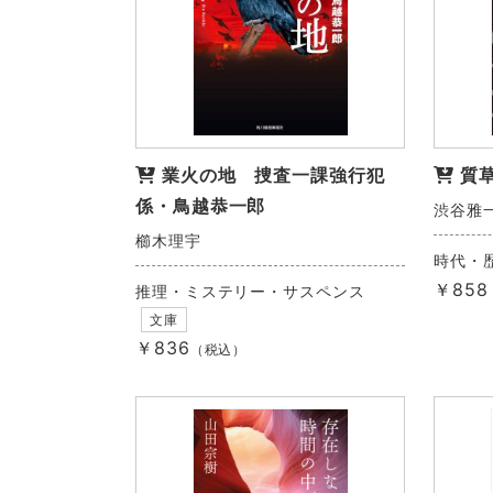
業火の地 捜査一課強行犯
質
係・鳥越恭一郎
渋谷雅
櫛木理宇
時代・
￥858
推理・ミステリー・サスペンス
文庫
￥836
（税込）