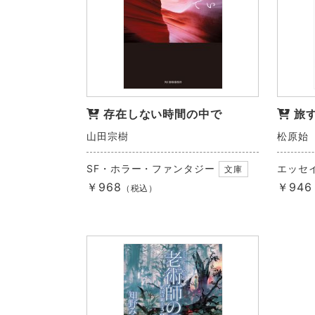
存在しない時間の中で
旅
山田宗樹
松原始
SF・ホラー・ファンタジー
エッセ
文庫
￥968
￥946
（税込）