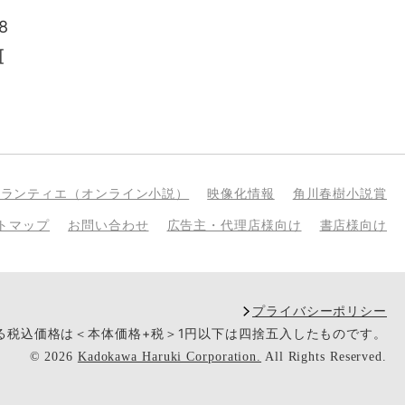
8
[
bランティエ（オンライン小説）
映像化情報
角川春樹小説賞
トマップ
お問い合わせ
広告主・代理店様向け
書店様向け
プライバシーポリシー
いる税込価格は＜本体価格+税＞1円以下は四捨五入したものです。
©
2026
Kadokawa Haruki Corporation.
All Rights Reserved.