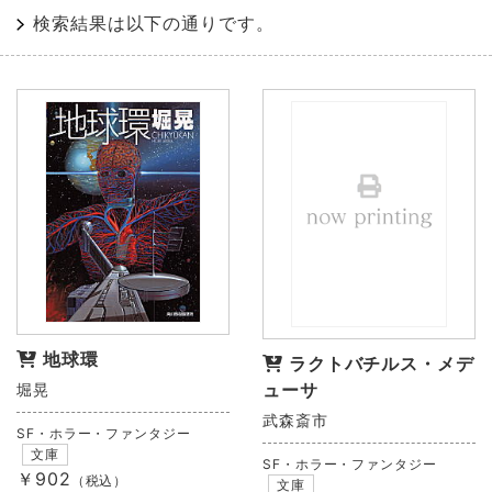
検索結果は以下の通りです。
地球環
ラクトバチルス・メデ
ューサ
堀晃
武森斎市
SF・ホラー・ファンタジー
文庫
SF・ホラー・ファンタジー
￥902
（税込）
文庫