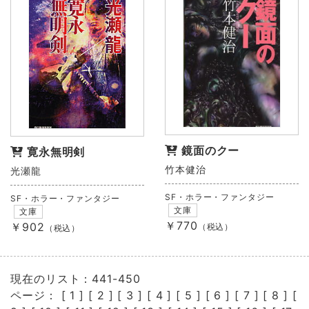
鏡面のクー
寛永無明剣
竹本健治
光瀬龍
SF・ホラー・ファンタジー
SF・ホラー・ファンタジー
文庫
文庫
￥770
￥902
（税込）
（税込）
現在のリスト：441-450
ページ： [
1
] [
2
] [
3
] [
4
] [
5
] [
6
] [
7
] [
8
] [