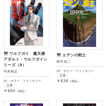
ウルフガイ 魔天楼
エデンの戦士
アダルト・ウルフガイシ
田中光二
リーズ（9）
SF・ホラー・ファンタジー
平井和正
文庫
￥838
SF・ホラー・ファンタジー
（税込）
文庫
￥880
（税込）