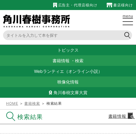
広告主・代理店様向け
書店様向け
menu
トピックス
書籍情報
・
検索
Webランティエ（オンライン小説）
映像化情報
角川春樹文庫大賞
HOME
＞
書籍検索
＞ 検索結果
検索結果
書籍情報