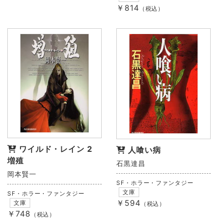
￥814
（税込）
ワイルド・レイン 2
人喰い病
増殖
石黒達昌
岡本賢一
SF・ホラー・ファンタジー
文庫
SF・ホラー・ファンタジー
￥594
文庫
（税込）
￥748
（税込）