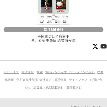
毎月8日発行
全国書店にて頒布中
角川春樹事務所 読書情報誌
トピックス
書籍情報
・
検索
Webランティエ（オンライン小説）
映像
化情報
角川春樹小説賞
会社案内
採用情報
サイトマップ
お問い合
わせ
広告主・代理店様向け
書店様向け