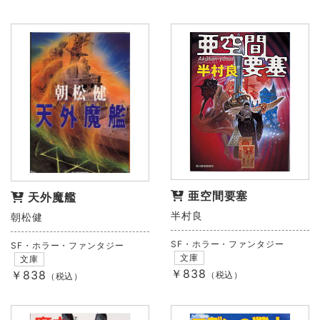
亜空間要塞
天外魔艦
半村良
朝松健
SF・ホラー・ファンタジー
SF・ホラー・ファンタジー
文庫
文庫
￥838
￥838
（税込）
（税込）