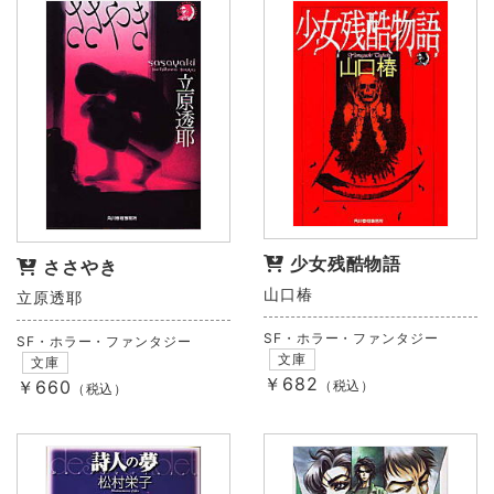
少女残酷物語
ささやき
山口椿
立原透耶
SF・ホラー・ファンタジー
SF・ホラー・ファンタジー
文庫
文庫
￥682
￥660
（税込）
（税込）