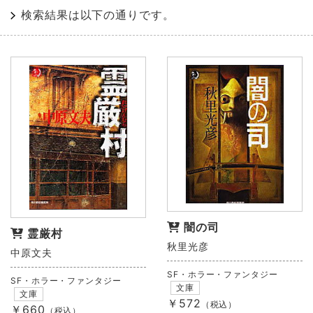
検索結果は以下の通りです。
闇の司
霊厳村
秋里光彦
中原文夫
SF・ホラー・ファンタジー
SF・ホラー・ファンタジー
文庫
文庫
￥572
（税込）
￥660
（税込）