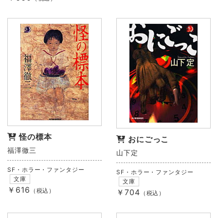
怪の標本
おにごっこ
福澤徹三
山下定
SF・ホラー・ファンタジー
SF・ホラー・ファンタジー
文庫
文庫
￥616
（税込）
￥704
（税込）