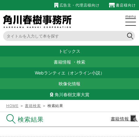
広告主・代理店様向け
書店様向け
menu
トピックス
書籍情報
・
検索
Webランティエ（オンライン小説）
映像化情報
角川春樹文庫大賞
HOME
＞
書籍検索
＞ 検索結果
検索結果
書籍情報