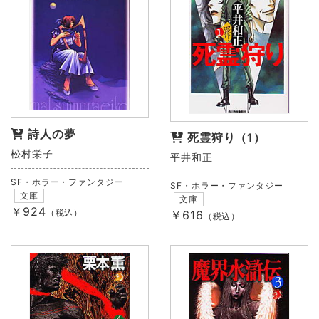
詩人の夢
死霊狩り（1）
松村栄子
平井和正
SF・ホラー・ファンタジー
SF・ホラー・ファンタジー
文庫
文庫
￥924
（税込）
￥616
（税込）