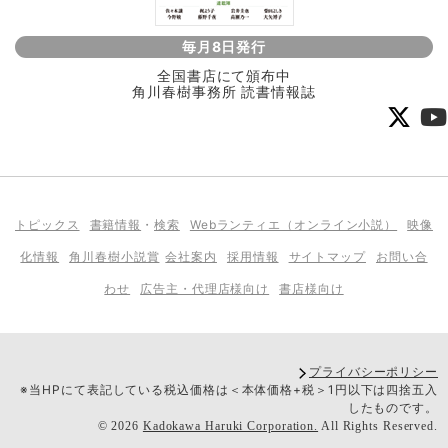
毎月8日発行
全国書店にて頒布中
角川春樹事務所 読書情報誌
トピックス
書籍情報
・
検索
Webランティエ（オンライン小説）
映像
化情報
角川春樹小説賞
会社案内
採用情報
サイトマップ
お問い合
わせ
広告主・代理店様向け
書店様向け
プライバシーポリシー
※当HPにて表記している税込価格は＜本体価格+税＞1円以下は四捨五入
したものです。
©
2026
Kadokawa Haruki Corporation.
All Rights Reserved.