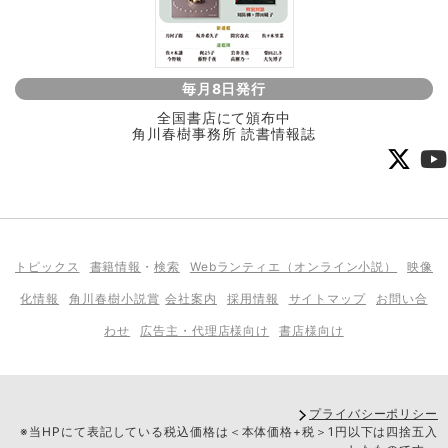
毎月8日発行
全国書店にて頒布中
角川春樹事務所 読書情報誌
トピックス
書籍情報
・
検索
Webランティエ（オンライン小説）
映像
化情報
角川春樹小説賞
会社案内
採用情報
サイトマップ
お問い合
わせ
広告主・代理店様向け
書店様向け
プライバシーポリシー
※当HPにて表記している税込価格は＜本体価格+税＞1円以下は四捨五入