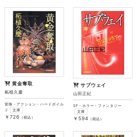
黄金奪取
サブウェイ
柘植久慶
山田正紀
冒険・アクション・ハードボイル
SF・ホラー・ファンタジー
ド
文庫
文庫
￥726
（税込）
￥594
（税込）