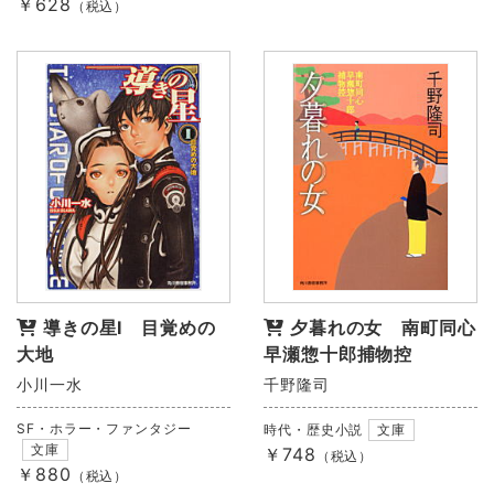
￥628
（税込）
導きの星Ⅰ 目覚めの
夕暮れの女 南町同心
大地
早瀬惣十郎捕物控
小川一水
千野隆司
SF・ホラー・ファンタジー
時代・歴史小説
文庫
文庫
￥748
（税込）
￥880
（税込）