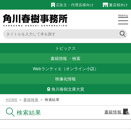
広告主・代理店様向け
書店様向け
menu
トピックス
書籍情報
・
検索
Webランティエ（オンライン小説）
映像化情報
角川春樹文庫大賞
HOME
＞
書籍検索
＞ 検索結果
検索結果
書籍情報