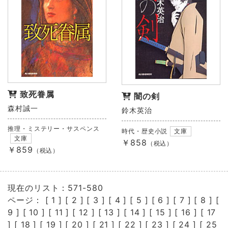
致死眷属
闇の剣
森村誠一
鈴木英治
推理・ミステリー・サスペンス
時代・歴史小説
文庫
文庫
￥858
（税込）
￥859
（税込）
現在のリスト：571-580
ページ： [
1
] [
2
] [
3
] [
4
] [
5
] [
6
] [
7
] [
8
] [
9
] [
10
] [
11
] [
12
] [
13
] [
14
] [
15
] [
16
] [
17
] [
18
] [
19
] [
20
] [
21
] [
22
] [
23
] [
24
] [
25