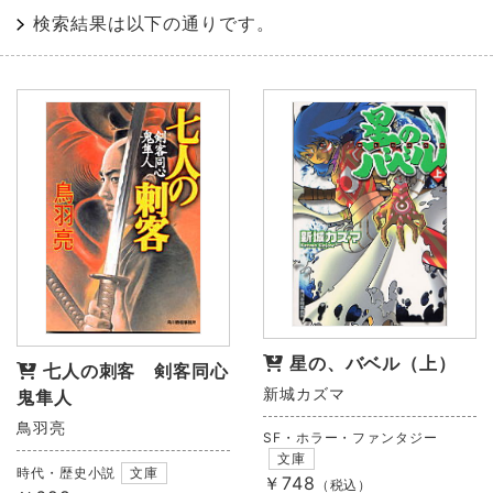
検索結果は以下の通りです。
星の、バベル（上）
七人の刺客 剣客同心
新城カズマ
鬼隼人
鳥羽亮
SF・ホラー・ファンタジー
文庫
時代・歴史小説
文庫
￥748
（税込）