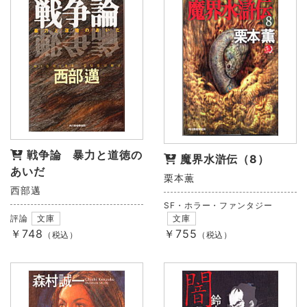
戦争論 暴力と道徳の
魔界水滸伝（8）
あいだ
栗本薫
西部邁
SF・ホラー・ファンタジー
評論
文庫
文庫
￥748
￥755
（税込）
（税込）