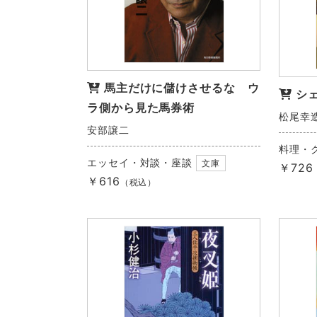
馬主だけに儲けさせるな ウ
シ
ラ側から見た馬券術
松尾幸
安部譲二
料理・
エッセイ・対談・座談
文庫
￥726
￥616
（税込）