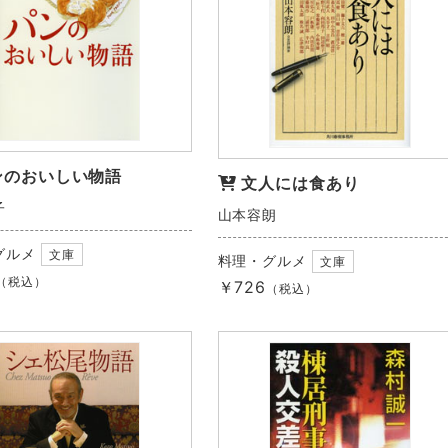
ンのおいしい物語
文人には食あり
子
山本容朗
グルメ
文庫
料理・グルメ
文庫
（税込）
￥726
（税込）