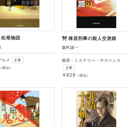
ェ松尾物語
棟居刑事の殺人交差路
造
森村誠一
グルメ
推理・ミステリー・サスペンス
文庫
文庫
（税込）
￥628
（税込）