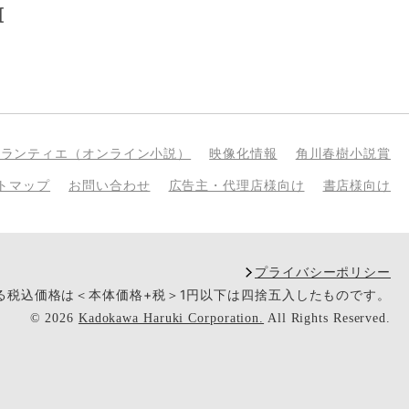
[
bランティエ（オンライン小説）
映像化情報
角川春樹小説賞
トマップ
お問い合わせ
広告主・代理店様向け
書店様向け
プライバシーポリシー
いる税込価格は＜本体価格+税＞1円以下は四捨五入したものです。
©
2026
Kadokawa Haruki Corporation.
All Rights Reserved.