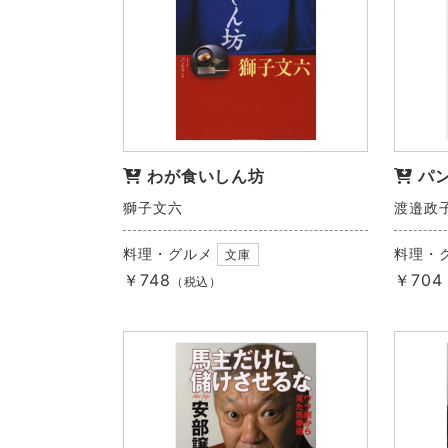
わが食いしん坊
パ
獅子文六
渡邉政
料理・グルメ
料理・
文庫
￥748
￥704
（税込）