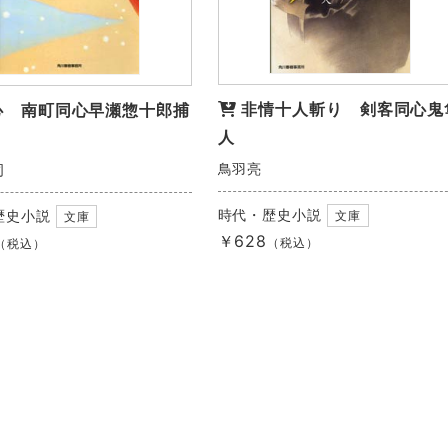
非情十人斬り 剣客同心鬼
心 南町同心早瀬惣十郎捕
人
鳥羽亮
司
時代・歴史小説
歴史小説
文庫
文庫
￥628
（税込）
（税込）