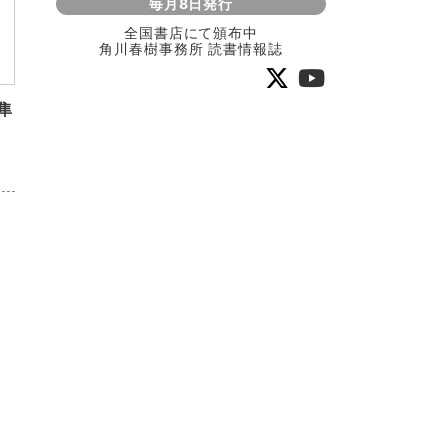
毎月8日発行
全国書店にて頒布中
角川春樹事務所 読書情報誌
隼