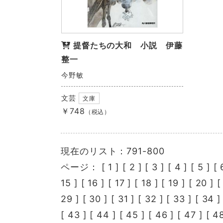
提督たちの大和 小説 伊藤
整一
今野敏
文芸
文庫
￥748
（税込）
現在のリスト：791-800
ページ： [
1
] [
2
] [
3
] [
4
] [
5
] [
15
] [
16
] [
17
] [
18
] [
19
] [
20
] 
29
] [
30
] [
31
] [
32
] [
33
] [
34
]
[
43
] [
44
] [
45
] [
46
] [
47
] [
4