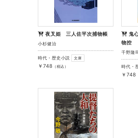
夜叉姫 三人佐平次捕物帳
鬼
物控
小杉健治
千野隆
時代・歴史小説
文庫
￥748
時代・
（税込）
￥748