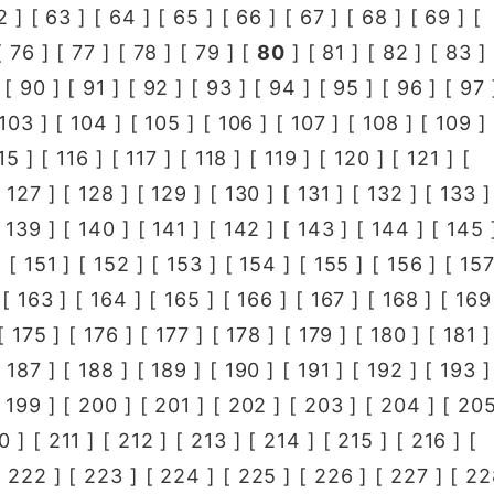
2
] [
63
] [
64
] [
65
] [
66
] [
67
] [
68
] [
69
] [
[
76
] [
77
] [
78
] [
79
] [
80
] [
81
] [
82
] [
83
] 
 [
90
] [
91
] [
92
] [
93
] [
94
] [
95
] [
96
] [
97
103
] [
104
] [
105
] [
106
] [
107
] [
108
] [
109
] 
15
] [
116
] [
117
] [
118
] [
119
] [
120
] [
121
] [
[
127
] [
128
] [
129
] [
130
] [
131
] [
132
] [
133
]
[
139
] [
140
] [
141
] [
142
] [
143
] [
144
] [
145
 [
151
] [
152
] [
153
] [
154
] [
155
] [
156
] [
15
 [
163
] [
164
] [
165
] [
166
] [
167
] [
168
] [
169
[
175
] [
176
] [
177
] [
178
] [
179
] [
180
] [
181
]
[
187
] [
188
] [
189
] [
190
] [
191
] [
192
] [
193
]
[
199
] [
200
] [
201
] [
202
] [
203
] [
204
] [
20
0
] [
211
] [
212
] [
213
] [
214
] [
215
] [
216
] [
[
222
] [
223
] [
224
] [
225
] [
226
] [
227
] [
22