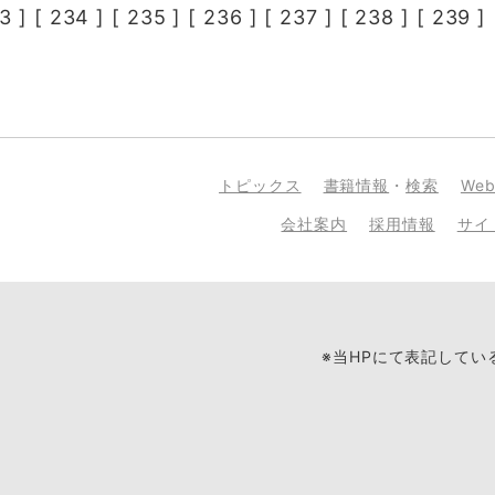
3
] [
234
] [
235
] [
236
] [
237
] [
238
] [
239
] 
トピックス
書籍情報
・
検索
We
会社案内
採用情報
サイ
※当HPにて表記して