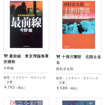
最前線 東京湾臨海署
十津川警部 北陸を走
安積班
る
今野敏
西村京太郎
推理・ミステリー・サスペンス
推理・ミステリー・サスペンス
文庫
文庫
￥792
￥586
（税込）
（税込）