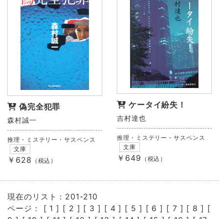
ケータイ紛失！
偽完全犯罪
吉村達也
森村誠一
推理・ミステリー・サスペンス
推理・ミステリー・サスペンス
文庫
文庫
￥649
（税込）
￥628
（税込）
現在のリスト：201-210
ページ： [
1
] [
2
] [
3
] [
4
] [
5
] [
6
] [
7
] [
8
] [