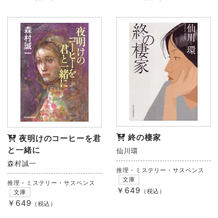
終の棲家
夜明けのコーヒーを君
と一緒に
仙川環
森村誠一
推理・ミステリー・サスペンス
文庫
推理・ミステリー・サスペンス
￥649
（税込）
文庫
￥649
（税込）