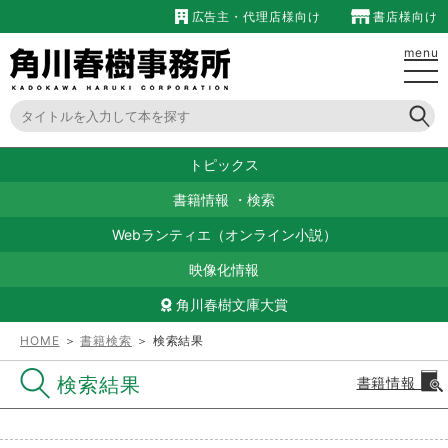
広告主・代理店様向け
書店様向け
menu
トピックス
書籍情報
・
検索
Webランティエ（オンライン小説）
映像化情報
角川春樹文庫大賞
HOME
＞
書籍検索
＞ 検索結果
検索結果
書籍情報