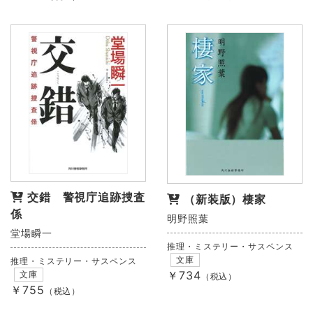
交錯 警視庁追跡捜査
（新装版）棲家
係
明野照葉
堂場瞬一
推理・ミステリー・サスペンス
文庫
推理・ミステリー・サスペンス
￥734
文庫
（税込）
￥755
（税込）