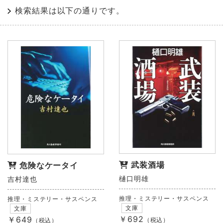
検索結果は以下の通りです。
武装酒場
危険なケータイ
樋口明雄
吉村達也
推理・ミステリー・サスペンス
推理・ミステリー・サスペンス
文庫
文庫
￥692
￥649
（税込）
（税込）