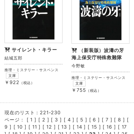
サイレント・キラー
（新装版）波濤の牙
海上保安庁特殊救難隊
結城五郎
今野敏
推理・ミステリー・サスペンス
文庫
推理・ミステリー・サスペンス
￥922
（税込）
文庫
￥755
（税込）
現在のリスト：221-230
ページ： [
1
] [
2
] [
3
] [
4
] [
5
] [
6
] [
7
] [
8
] [
9
] [
10
] [
11
] [
12
] [
13
] [
14
] [
15
] [
16
] [
17