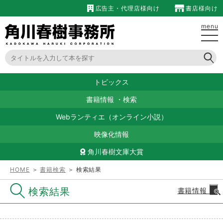
広告主・代理店様向け
書店様向け
menu
トピックス
書籍情報
・
検索
Webランティエ（オンライン小説）
映像化情報
角川春樹文庫大賞
HOME
＞
書籍検索
＞ 検索結果
検索結果
書籍情報