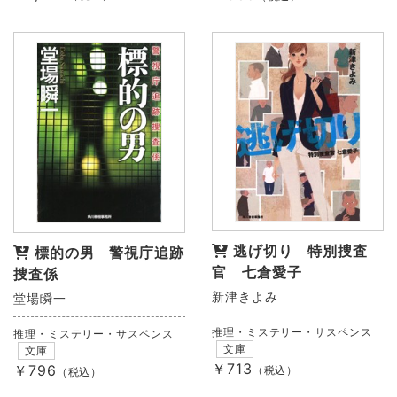
逃げ切り 特別捜査
標的の男 警視庁追跡
官 七倉愛子
捜査係
新津きよみ
堂場瞬一
推理・ミステリー・サスペンス
推理・ミステリー・サスペンス
文庫
文庫
￥713
￥796
（税込）
（税込）