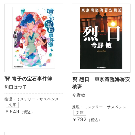
青子の宝石事件簿
烈日 東京湾臨海署安
積班
和田はつ子
今野敏
推理・ミステリー・サスペンス
文庫
推理・ミステリー・サスペンス
￥649
（税込）
文庫
￥792
（税込）