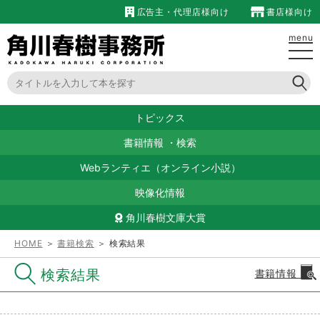
広告主・代理店様向け
書店様向け
menu
トピックス
書籍情報
・
検索
Webランティエ（オンライン小説）
映像化情報
角川春樹文庫大賞
HOME
＞
書籍検索
＞ 検索結果
検索結果
書籍情報