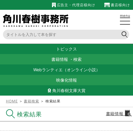
広告主・代理店様向け
書店様向け
menu
トピックス
書籍情報
・
検索
Webランティエ（オンライン小説）
映像化情報
角川春樹文庫大賞
HOME
＞
書籍検索
＞ 検索結果
検索結果
書籍情報