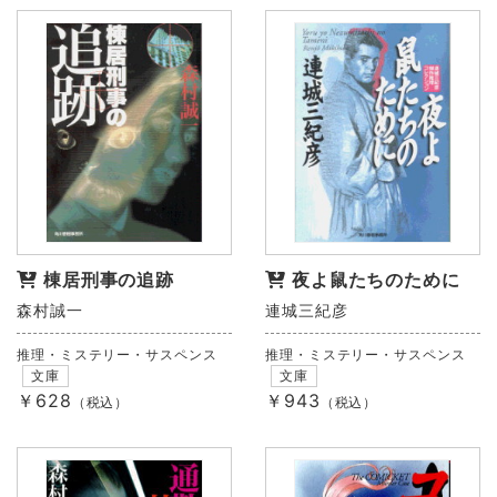
棟居刑事の追跡
夜よ鼠たちのために
森村誠一
連城三紀彦
推理・ミステリー・サスペンス
推理・ミステリー・サスペンス
文庫
文庫
￥628
￥943
（税込）
（税込）