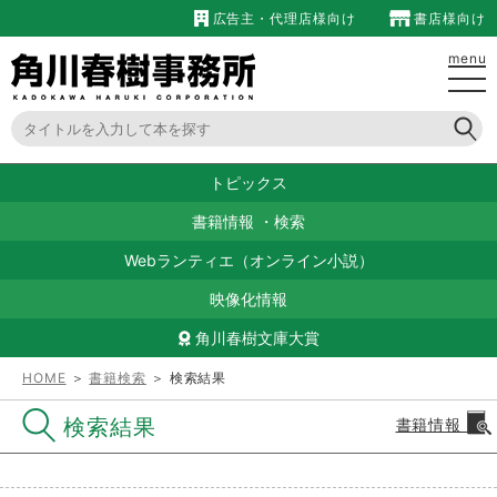
広告主・代理店様向け
書店様向け
menu
トピックス
書籍情報
・
検索
Webランティエ（オンライン小説）
映像化情報
角川春樹文庫大賞
HOME
＞
書籍検索
＞ 検索結果
検索結果
書籍情報