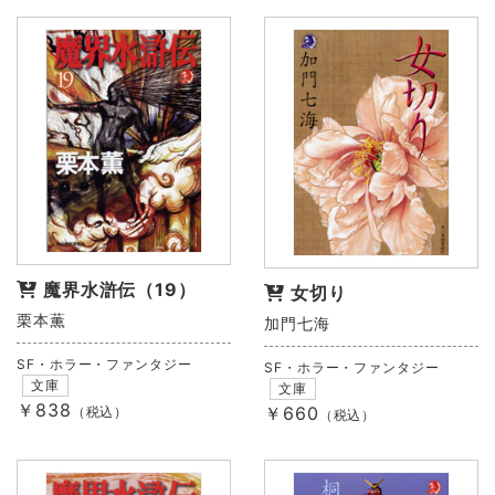
魔界水滸伝（19）
女切り
栗本薫
加門七海
SF・ホラー・ファンタジー
SF・ホラー・ファンタジー
文庫
文庫
￥838
￥660
（税込）
（税込）