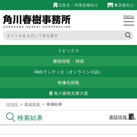
広告主・代理店様向け
書店様向け
menu
トピックス
書籍情報
・
検索
Webランティエ（オンライン小説）
映像化情報
角川春樹文庫大賞
HOME
＞
書籍検索
＞ 検索結果
検索結果
書籍情報