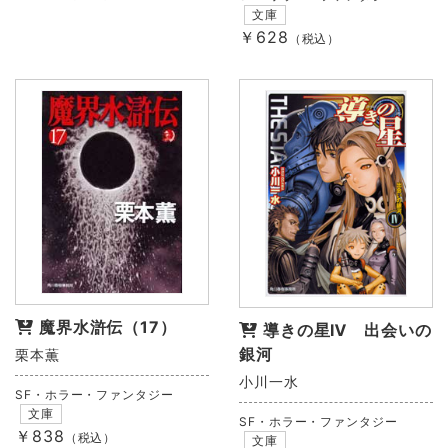
文庫
￥628
（税込）
魔界水滸伝（17）
導きの星Ⅳ 出会いの
銀河
栗本薫
小川一水
SF・ホラー・ファンタジー
文庫
SF・ホラー・ファンタジー
￥838
（税込）
文庫