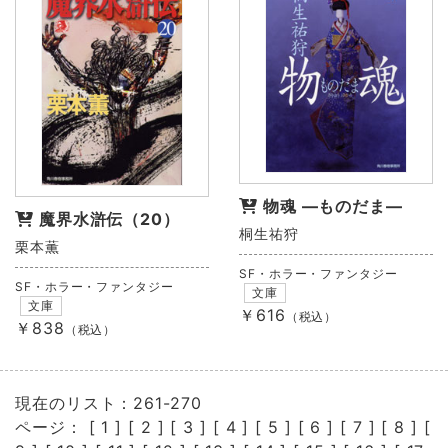
物魂 ―ものだま―
魔界水滸伝（20）
桐生祐狩
栗本薫
SF・ホラー・ファンタジー
SF・ホラー・ファンタジー
文庫
文庫
￥616
（税込）
￥838
（税込）
現在のリスト：261-270
ページ： [
1
] [
2
] [
3
] [
4
] [
5
] [
6
] [
7
] [
8
] [