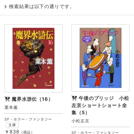
検索結果は以下の通りです。
午後のブリッジ 小松
魔界水滸伝（16）
左京ショートショート全
栗本薫
集（5）
SF・ホラー・ファンタジー
小松左京
文庫
￥838
（税込）
SF・ホラー・ファンタジー