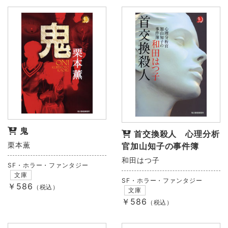
鬼
首交換殺人 心理分析
栗本薫
官加山知子の事件簿
和田はつ子
SF・ホラー・ファンタジー
文庫
SF・ホラー・ファンタジー
￥586
（税込）
文庫
￥586
（税込）