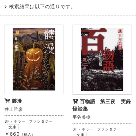
検索結果は以下の通りです。
髏漫
百物語 第三夜 実録
怪談集
井上雅彦
平谷美樹
SF・ホラー・ファンタジー
文庫
SF・ホラー・ファンタジー
￥660
（税込）
文庫