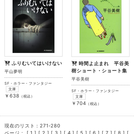
ふりむいてはいけない
時間よ止まれ 平谷美
樹ショート・ショート集
平山夢明
平谷美樹
SF・ホラー・ファンタジー
文庫
SF・ホラー・ファンタジー
￥638
（税込）
文庫
￥704
（税込）
現在のリスト：271-280
ページ： [
1
] [
2
] [
3
] [
4
] [
5
] [
6
] [
7
] [
8
] [