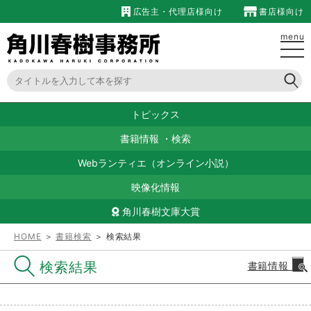
広告主・代理店様向け
書店様向け
menu
トピックス
書籍情報
・
検索
Webランティエ（オンライン小説）
映像化情報
角川春樹文庫大賞
HOME
＞
書籍検索
＞ 検索結果
検索結果
書籍情報