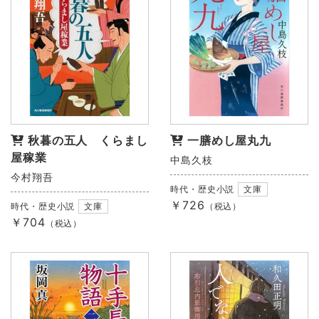
秋暮の五人 くらまし
一膳めし屋丸九
屋稼業
中島久枝
今村翔吾
時代・歴史小説
文庫
￥726
時代・歴史小説
文庫
（税込）
￥704
（税込）