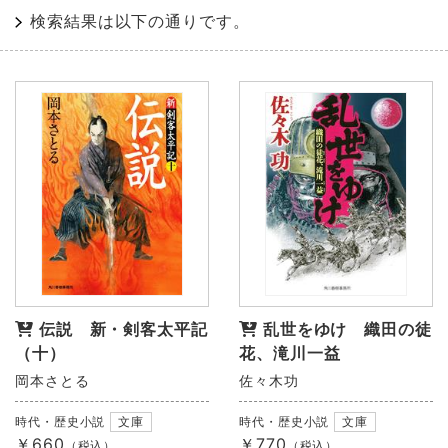
検索結果は以下の通りです。
伝説 新・剣客太平記
乱世をゆけ 織田の徒
（十）
花、滝川一益
岡本さとる
佐々木功
時代・歴史小説
文庫
時代・歴史小説
文庫
￥660
￥770
（税込）
（税込）