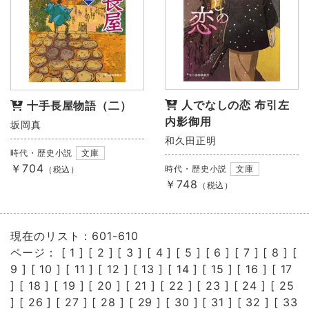
人でなしの恋 布引左
十手長屋物語（二）
内影御用
坂岡真
和久田正明
時代・歴史小説
文庫
￥704
時代・歴史小説
文庫
（税込）
￥748
（税込）
現在のリスト：601-610
ページ： [
1
] [
2
] [
3
] [
4
] [
5
] [
6
] [
7
] [
8
] [
9
] [
10
] [
11
] [
12
] [
13
] [
14
] [
15
] [
16
] [
17
] [
18
] [
19
] [
20
] [
21
] [
22
] [
23
] [
24
] [
25
] [
26
] [
27
] [
28
] [
29
] [
30
] [
31
] [
32
] [
33