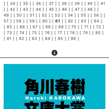
] [
34
] [
35
] [
36
] [
37
] [
38
] [
39
] [
40
] [
41
] [
42
] [
43
] [
44
] [
45
] [
46
] [
47
] [
48
] [
49
] [
50
] [
51
] [
52
] [
53
] [
54
] [
55
] [
56
] [
57
] [
58
] [
59
] [
60
] [
61
] [
62
] [
63
] [
64
]
[
65
] [
66
] [
67
] [
68
] [
69
] [
70
] [
71
] [
72
]
[
73
] [
74
] [
75
] [
76
] [
77
] [
78
] [
79
] [
80
]
[
81
] [
82
] [
83
] [
84
] [
85
] [
86
]