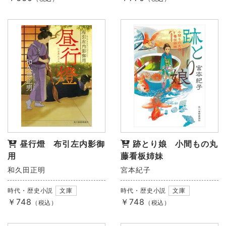
昼行燈 布引左内影御
跡とり娘 小間もの丸
用
藤看板姉妹
和久田正明
宮本紀子
時代・歴史小説
文庫
時代・歴史小説
文庫
￥748
￥748
（税込）
（税込）