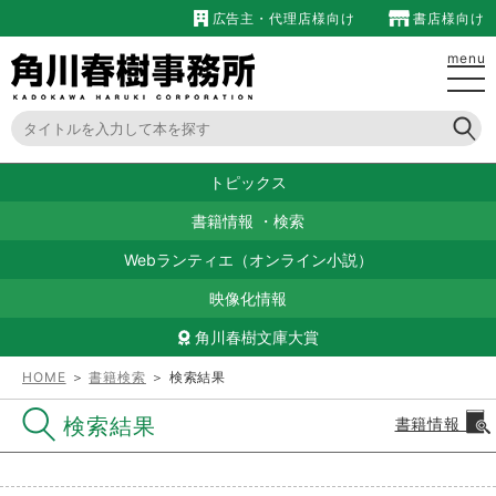
広告主・代理店様向け
書店様向け
menu
トピックス
書籍情報
・
検索
Webランティエ（オンライン小説）
映像化情報
角川春樹文庫大賞
HOME
＞
書籍検索
＞ 検索結果
検索結果
書籍情報