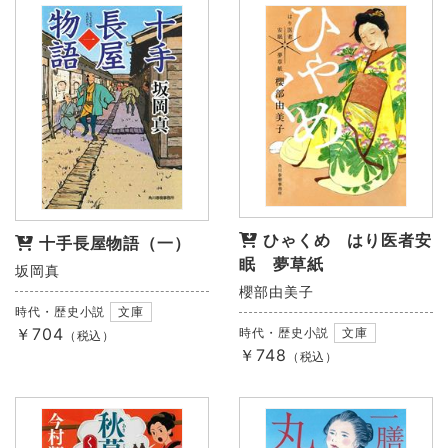
ひゃくめ はり医者安
十手長屋物語（一）
眠 夢草紙
坂岡真
櫻部由美子
時代・歴史小説
文庫
￥704
時代・歴史小説
文庫
（税込）
￥748
（税込）