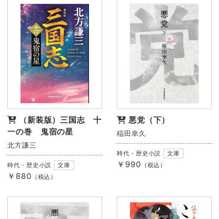
（新装版）三国志 十
悪党（下）
一の巻 鬼宿の星
稲田幸久
北方謙三
時代・歴史小説
文庫
￥990
時代・歴史小説
文庫
（税込）
￥880
（税込）