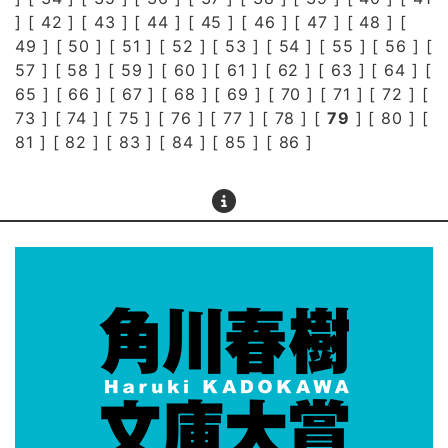
] [
42
] [
43
] [
44
] [
45
] [
46
] [
47
] [
48
] [
49
] [
50
] [
51
] [
52
] [
53
] [
54
] [
55
] [
56
] [
57
] [
58
] [
59
] [
60
] [
61
] [
62
] [
63
] [
64
] [
65
] [
66
] [
67
] [
68
] [
69
] [
70
] [
71
] [
72
] [
73
] [
74
] [
75
] [
76
] [
77
] [
78
] [
79
] [
80
] [
81
] [
82
] [
83
] [
84
] [
85
] [
86
]