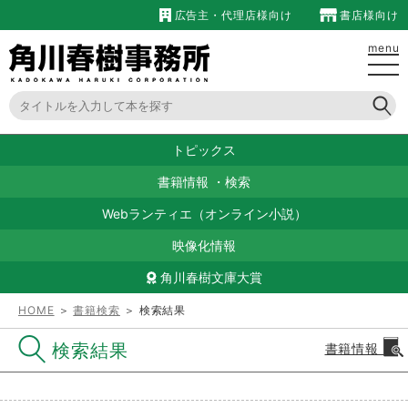
広告主・代理店様向け
書店様向け
menu
トピックス
書籍情報
・
検索
Webランティエ（オンライン小説）
映像化情報
角川春樹文庫大賞
HOME
＞
書籍検索
＞ 検索結果
検索結果
書籍情報