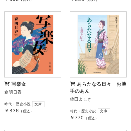
写楽女
あらたなる日々 お勝
手のあん
森明日香
柴田よしき
時代・歴史小説
文庫
￥836
（税込）
時代・歴史小説
文庫
￥770
（税込）