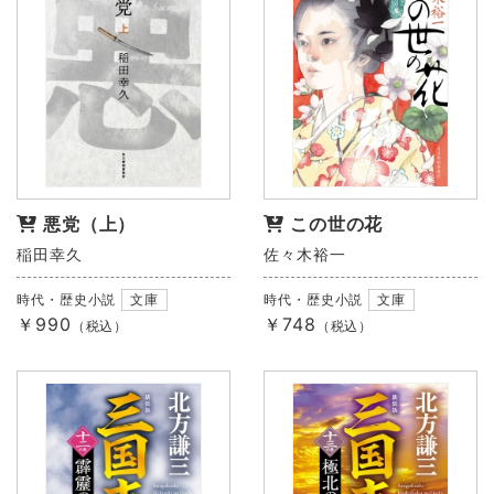
悪党（上）
この世の花
稲田幸久
佐々木裕一
時代・歴史小説
文庫
時代・歴史小説
文庫
￥990
￥748
（税込）
（税込）