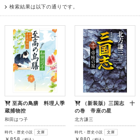
検索結果は以下の通りです。
至高の鳥膳 料理人季
（新装版）三国志 十
蔵捕物控
の巻 帝座の星
和田はつ子
北方謙三
時代・歴史小説
文庫
時代・歴史小説
文庫
￥858
￥880
（税込）
（税込）