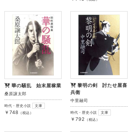
黎明の剣 討たせ屋喜
華の騒乱 始末屋稼業
兵衛
桑原譲太郎
中里融司
時代・歴史小説
文庫
￥748
時代・歴史小説
文庫
（税込）
￥792
（税込）