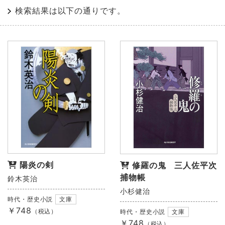
検索結果は以下の通りです。
陽炎の剣
修羅の鬼 三人佐平次
捕物帳
鈴木英治
小杉健治
時代・歴史小説
文庫
￥748
（税込）
時代・歴史小説
文庫
￥748
（税込）