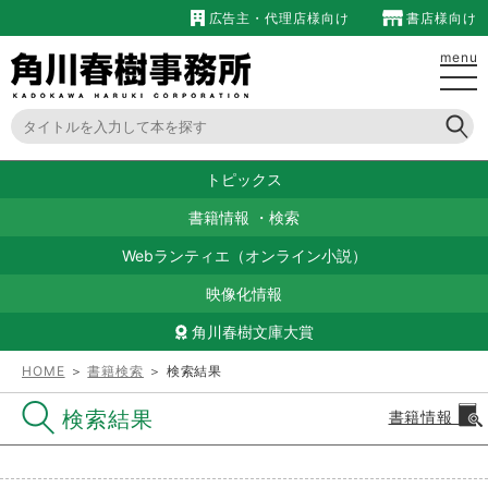
広告主・代理店様向け
書店様向け
menu
トピックス
書籍情報
・
検索
Webランティエ（オンライン小説）
映像化情報
角川春樹文庫大賞
HOME
＞
書籍検索
＞ 検索結果
検索結果
書籍情報