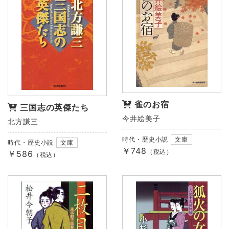
雀のお宿
三国志の英傑たち
今井絵美子
北方謙三
時代・歴史小説
文庫
時代・歴史小説
文庫
￥748
（税込）
￥586
（税込）