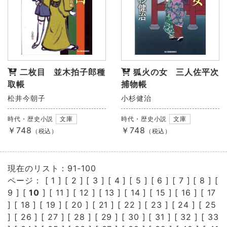
二枚目 並木拍子郎種
狐火の女 三人佐平次
取帳
捕物帳
松井今朝子
小杉健治
時代・歴史小説
文庫
時代・歴史小説
文庫
￥748
￥748
（税込）
（税込）
現在のリスト：91-100
ページ： [
1
] [
2
] [
3
] [
4
] [
5
] [
6
] [
7
] [
8
] [
9
] [
10
] [
11
] [
12
] [
13
] [
14
] [
15
] [
16
] [
17
] [
18
] [
19
] [
20
] [
21
] [
22
] [
23
] [
24
] [
25
] [
26
] [
27
] [
28
] [
29
] [
30
] [
31
] [
32
] [
33