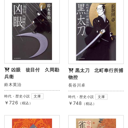
凶眼 徒目付 久岡勘
黒太刀 北町奉行所捕
兵衛
物控
鈴木英治
長谷川卓
時代・歴史小説
文庫
時代・歴史小説
文庫
￥726
￥748
（税込）
（税込）