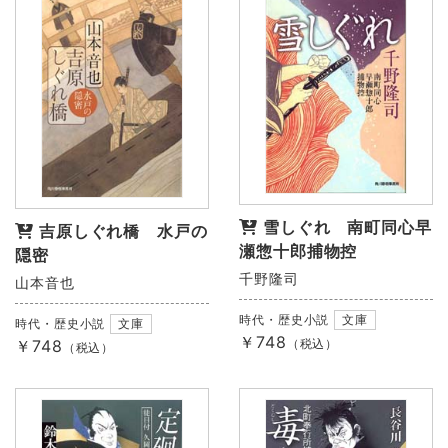
雪しぐれ 南町同心早
吉原しぐれ橋 水戸の
瀬惣十郎捕物控
隠密
千野隆司
山本音也
時代・歴史小説
文庫
時代・歴史小説
文庫
￥748
（税込）
￥748
（税込）