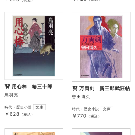
用心棒 椿三十郎
万両剣 新三郎武狂帖
鳥羽亮
曽田博久
時代・歴史小説
文庫
時代・歴史小説
文庫
￥628
（税込）
￥770
（税込）