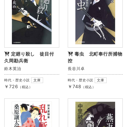
定廻り殺し 徒目付
毒虫 北町奉行所捕物
久岡勘兵衛
控
鈴木英治
長谷川卓
時代・歴史小説
文庫
時代・歴史小説
文庫
￥726
￥748
（税込）
（税込）