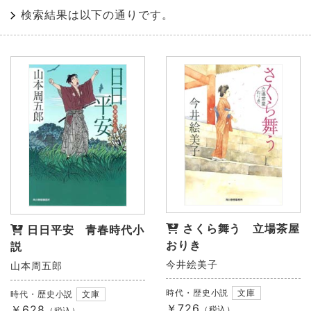
検索結果は以下の通りです。
さくら舞う 立場茶屋
日日平安 青春時代小
おりき
説
今井絵美子
山本周五郎
時代・歴史小説
文庫
時代・歴史小説
文庫
￥726
￥628
（税込）
（税込）