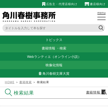
広告主・代理店様向け
書店様向け
menu
トピックス
書籍情報
・
検索
Webランティエ（オンライン小説）
映像化情報
角川春樹文庫大賞
HOME
＞
書籍検索
＞ 検索結果
検索結果
書籍情報