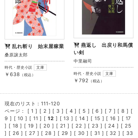
燕返し 出戻り和馬償
乱れ斬り 始末屋稼業
い剣
桑原譲太郎
中里融司
時代・歴史小説
文庫
￥638
時代・歴史小説
文庫
（税込）
￥792
（税込）
現在のリスト：111-120
ページ： [
1
] [
2
] [
3
] [
4
] [
5
] [
6
] [
7
] [
8
] [
9
] [
10
] [
11
] [
12
] [
13
] [
14
] [
15
] [
16
] [
17
] [
18
] [
19
] [
20
] [
21
] [
22
] [
23
] [
24
] [
25
] [
26
] [
27
] [
28
] [
29
] [
30
] [
31
] [
32
] [
33