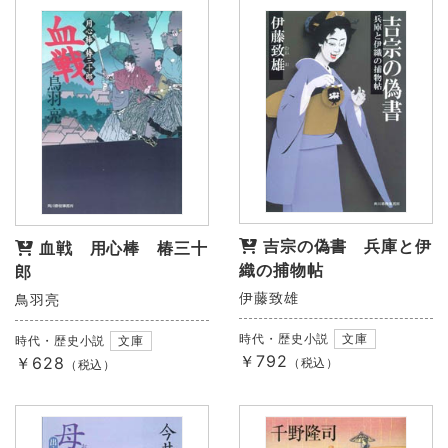
吉宗の偽書 兵庫と伊
血戦 用心棒 椿三十
織の捕物帖
郎
伊藤致雄
鳥羽亮
時代・歴史小説
文庫
時代・歴史小説
文庫
￥792
￥628
（税込）
（税込）