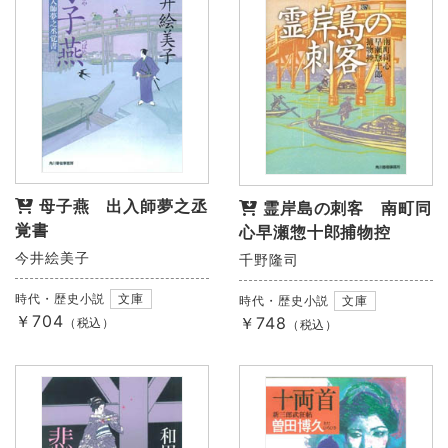
母子燕 出入師夢之丞
霊岸島の刺客 南町同
覚書
心早瀬惣十郎捕物控
今井絵美子
千野隆司
時代・歴史小説
文庫
時代・歴史小説
文庫
￥704
￥748
（税込）
（税込）