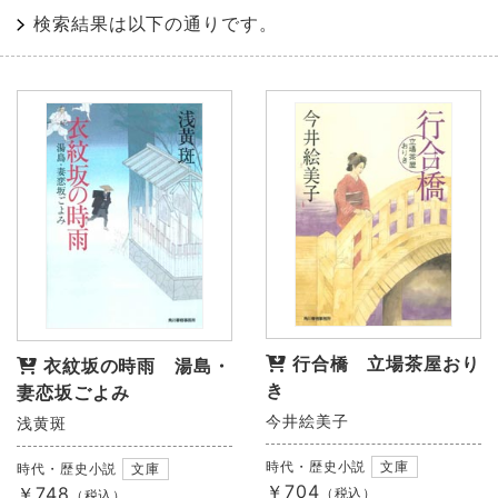
検索結果は以下の通りです。
行合橋 立場茶屋おり
衣紋坂の時雨 湯島・
き
妻恋坂ごよみ
今井絵美子
浅黄斑
時代・歴史小説
文庫
時代・歴史小説
文庫
￥704
￥748
（税込）
（税込）