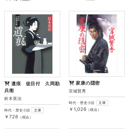
家康の隠密
遺痕 徒目付 久岡勘
兵衛
宮城賢秀
鈴木英治
時代・歴史小説
文庫
￥1,026
（税込）
時代・歴史小説
文庫
￥726
（税込）