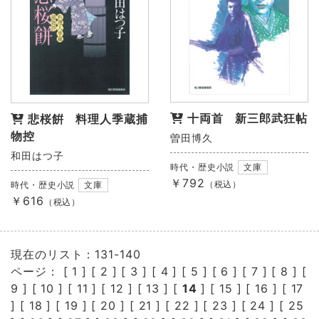
十両首 新三郎武狂帖
悲桜餠 料理人季蔵捕
物控
曽田博久
和田はつ子
時代・歴史小説
文庫
￥792
（税込）
時代・歴史小説
文庫
￥616
（税込）
現在のリスト：131-140
ページ： [
1
] [
2
] [
3
] [
4
] [
5
] [
6
] [
7
] [
8
] [
9
] [
10
] [
11
] [
12
] [
13
] [
14
] [
15
] [
16
] [
17
] [
18
] [
19
] [
20
] [
21
] [
22
] [
23
] [
24
] [
25