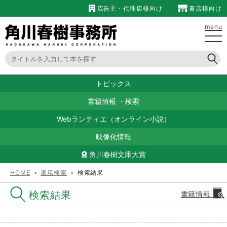
広告主・代理店様向け
書店様向け
menu
トピックス
書籍情報
・
検索
Webランティエ（オンライン小説）
映像化情報
角川春樹文庫大賞
HOME
＞
書籍検索
＞ 検索結果
検索結果
書籍情報