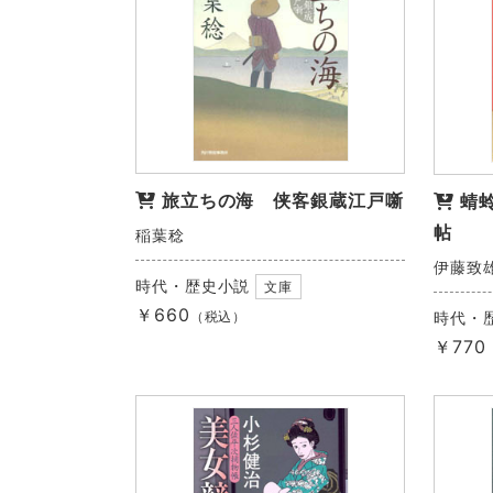
旅立ちの海 侠客銀蔵江戸噺
蜻
帖
稲葉稔
伊藤致
時代・歴史小説
文庫
￥660
（税込）
時代・
￥770