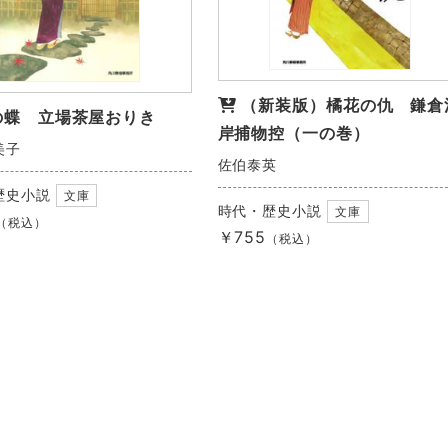
（新装版）橘花の仇 鎌倉
の蝶 立場茶屋おりき
岸捕物控（一の巻）
美子
佐伯泰英
歴史小説
文庫
時代・歴史小説
文庫
（税込）
￥755
（税込）