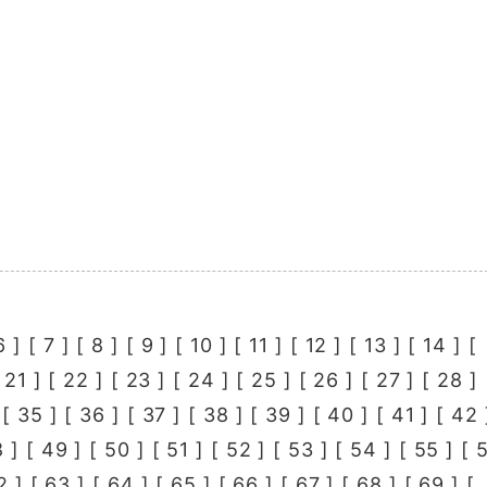
6
] [
7
] [
8
] [
9
] [
10
] [
11
] [
12
] [
13
] [
14
] [
[
21
] [
22
] [
23
] [
24
] [
25
] [
26
] [
27
] [
28
] 
 [
35
] [
36
] [
37
] [
38
] [
39
] [
40
] [
41
] [
42
8
] [
49
] [
50
] [
51
] [
52
] [
53
] [
54
] [
55
] [
2
] [
63
] [
64
] [
65
] [
66
] [
67
] [
68
] [
69
] [