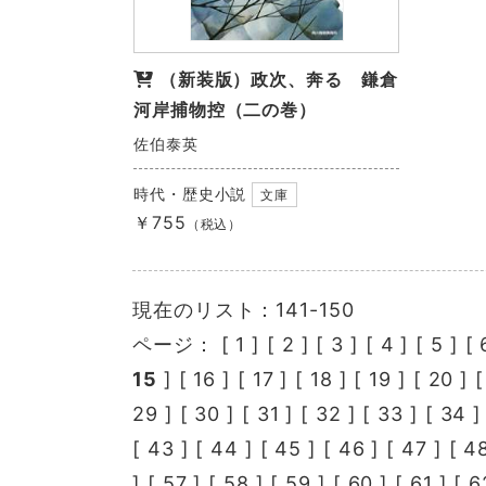
（新装版）政次、奔る 鎌倉
河岸捕物控（二の巻）
佐伯泰英
時代・歴史小説
文庫
￥755
（税込）
現在のリスト：141-150
ページ： [
1
] [
2
] [
3
] [
4
] [
5
] [
15
] [
16
] [
17
] [
18
] [
19
] [
20
] 
29
] [
30
] [
31
] [
32
] [
33
] [
34
]
[
43
] [
44
] [
45
] [
46
] [
47
] [
4
] [
57
] [
58
] [
59
] [
60
] [
61
] [
6