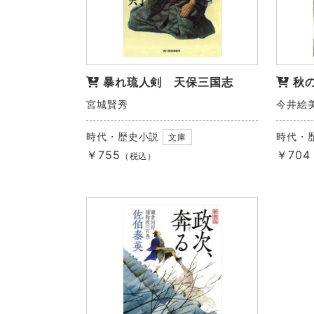
暴れ琉人剣 天保三国志
秋
宮城賢秀
今井絵
時代・歴史小説
時代・
文庫
￥755
￥704
（税込）