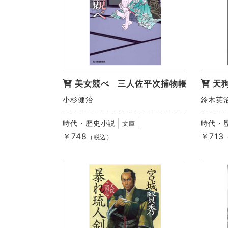
美女競べ 三人佐平次捕物帳
天
小杉健治
鈴木英
時代・歴史小説
時代・
文庫
￥748
￥713
（税込）