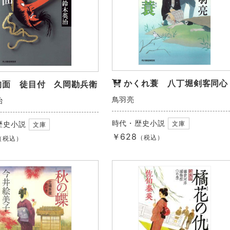
かくれ蓑 八丁堀剣客同心
狗面 徒目付 久岡勘兵衛
鳥羽亮
治
時代・歴史小説
文庫
歴史小説
文庫
￥628
（税込）
（税込）