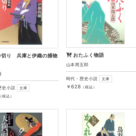
おたふく物語
蛉切り 兵庫と伊織の捕物
山本周五郎
雄
時代・歴史小説
文庫
￥628
（税込）
歴史小説
文庫
（税込）