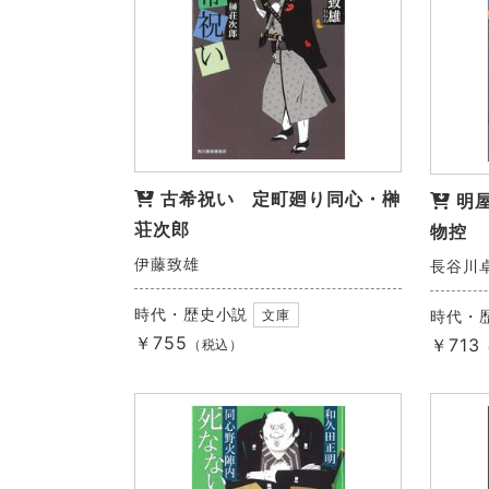
古希祝い 定町廻り同心・榊
明
荘次郎
物控
伊藤致雄
長谷川
時代・歴史小説
文庫
時代・
￥755
￥713
（税込）