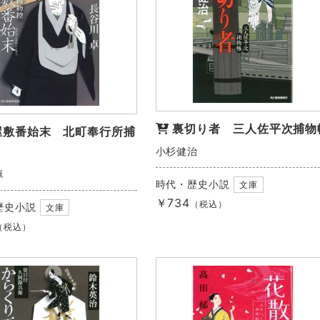
裏切り者 三人佐平次捕物
屋敷番始末 北町奉行所捕
小杉健治
卓
時代・歴史小説
文庫
￥734
（税込）
歴史小説
文庫
（税込）