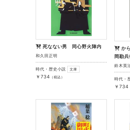
死なない男 同心野火陣内
か
和久田正明
岡勘兵
鈴木英
時代・歴史小説
文庫
￥734
（税込）
時代・
￥734