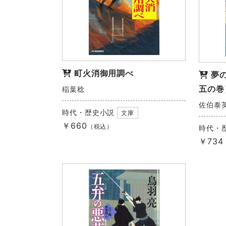
町火消御用調べ
夢
五の巻
稲葉稔
佐伯泰
時代・歴史小説
文庫
￥660
（税込）
時代・
￥734