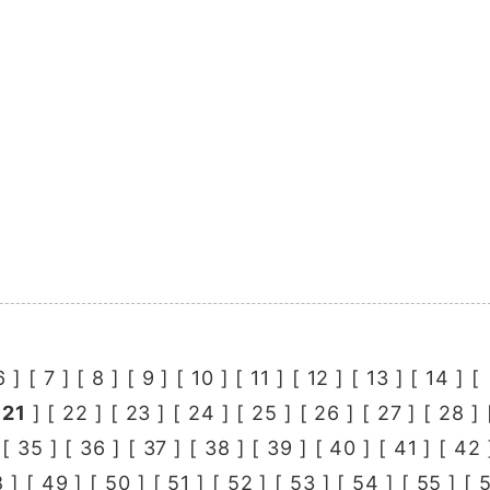
6
] [
7
] [
8
] [
9
] [
10
] [
11
] [
12
] [
13
] [
14
] [
[
21
] [
22
] [
23
] [
24
] [
25
] [
26
] [
27
] [
28
] 
 [
35
] [
36
] [
37
] [
38
] [
39
] [
40
] [
41
] [
42
8
] [
49
] [
50
] [
51
] [
52
] [
53
] [
54
] [
55
] [