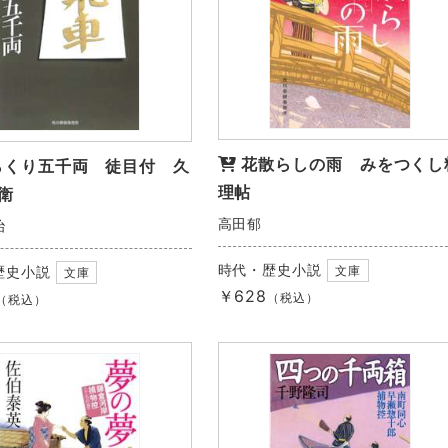
花散らしの雨 みをつくし
らくり五千両 徒目付 久
理帖
衛
高田郁
治
時代・歴史小説
文庫
歴史小説
文庫
￥628
（税込）
（税込）