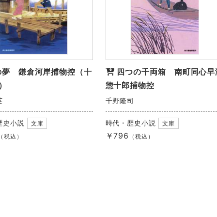
の夢 鎌倉河岸捕物控（十
四つの千両箱 南町同心早
）
惣十郎捕物控
英
千野隆司
歴史小説
時代・歴史小説
文庫
文庫
￥796
（税込）
（税込）