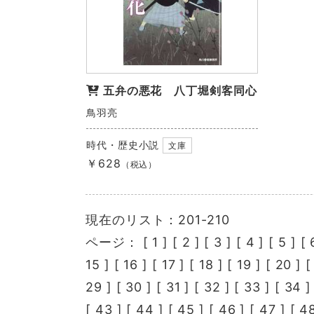
五弁の悪花 八丁堀剣客同心
鳥羽亮
時代・歴史小説
文庫
￥628
（税込）
現在のリスト：201-210
ページ： [
1
] [
2
] [
3
] [
4
] [
5
] [
15
] [
16
] [
17
] [
18
] [
19
] [
20
] 
29
] [
30
] [
31
] [
32
] [
33
] [
34
]
[
43
] [
44
] [
45
] [
46
] [
47
] [
4