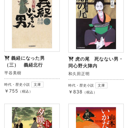
義経になった男
虎の尾 死なない男・
（三） 義経北行
同心野火陣内
平谷美樹
和久田正明
時代・歴史小説
文庫
時代・歴史小説
文庫
￥755
￥838
（税込）
（税込）