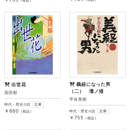
（税込）
義経になった男
出世花
（二） 壇ノ浦
高田郁
平谷美樹
時代・歴史小説
文庫
￥660
時代・歴史小説
文庫
（税込）
￥755
（税込）