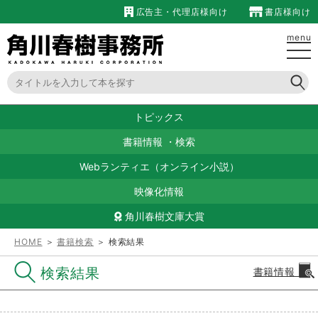
広告主・代理店様向け
書店様向け
menu
トピックス
書籍情報
・
検索
Webランティエ（オンライン小説）
映像化情報
角川春樹文庫大賞
HOME
＞
書籍検索
＞ 検索結果
検索結果
書籍情報