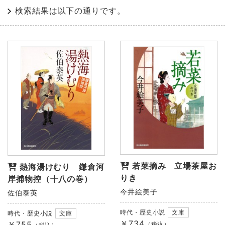
検索結果は以下の通りです。
若菜摘み 立場茶屋お
熱海湯けむり 鎌倉河
りき
岸捕物控（十八の巻）
今井絵美子
佐伯泰英
時代・歴史小説
文庫
時代・歴史小説
文庫
￥734
￥755
（税込）