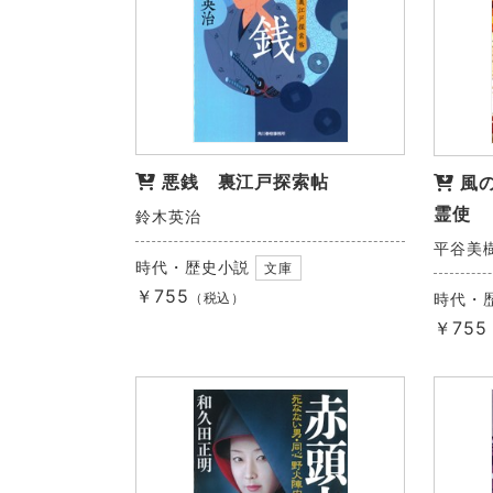
悪銭 裏江戸探索帖
風
霊使
鈴木英治
平谷美
時代・歴史小説
文庫
￥755
（税込）
時代・
￥755