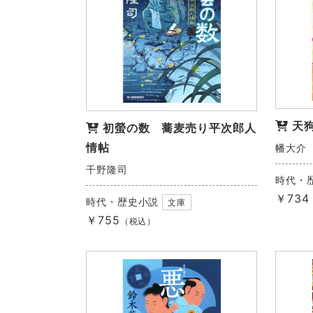
天
初螢の数 蕎麦売り平次郎人
情帖
幡大介
千野隆司
時代・
￥734
時代・歴史小説
文庫
￥755
（税込）