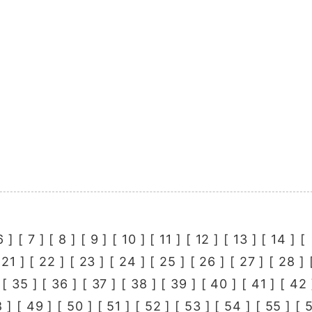
6
] [
7
] [
8
] [
9
] [
10
] [
11
] [
12
] [
13
] [
14
] [
[
21
] [
22
] [
23
] [
24
] [
25
] [
26
] [
27
] [
28
] 
 [
35
] [
36
] [
37
] [
38
] [
39
] [
40
] [
41
] [
42
8
] [
49
] [
50
] [
51
] [
52
] [
53
] [
54
] [
55
] [