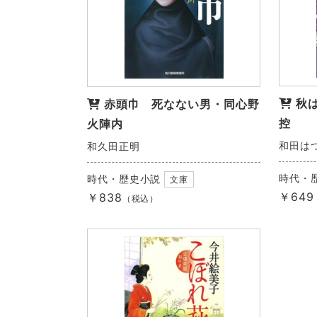
秋
赤頭巾 死なない男・同心野
控
火陣内
和田は
和久田正明
時代・
時代・歴史小説
文庫
￥649
￥838
（税込）