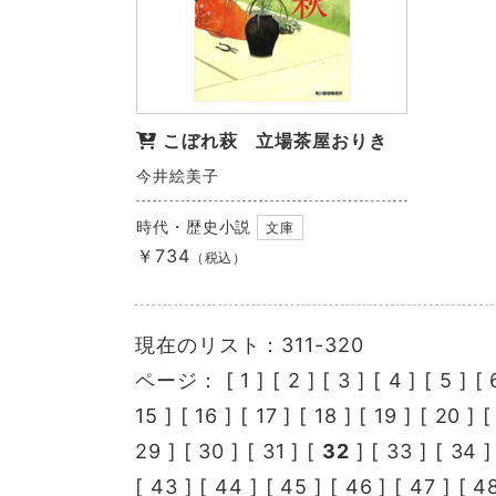
こぼれ萩 立場茶屋おりき
今井絵美子
時代・歴史小説
文庫
￥734
（税込）
現在のリスト：311-320
ページ： [
1
] [
2
] [
3
] [
4
] [
5
] [
15
] [
16
] [
17
] [
18
] [
19
] [
20
] 
29
] [
30
] [
31
] [
32
] [
33
] [
34
]
[
43
] [
44
] [
45
] [
46
] [
47
] [
4