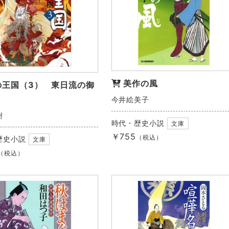
美作の風
の王国（3） 東日流の御
今井絵美子
樹
時代・歴史小説
文庫
￥755
（税込）
歴史小説
文庫
（税込）