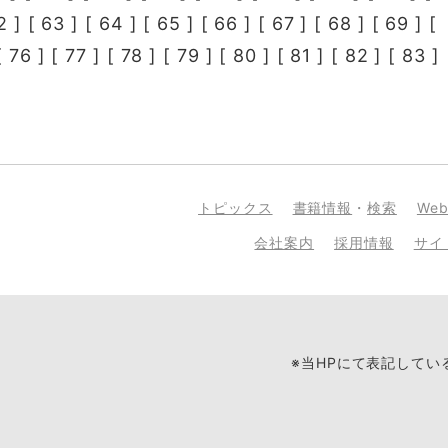
2
] [
63
] [
64
] [
65
] [
66
] [
67
] [
68
] [
69
] [
[
76
] [
77
] [
78
] [
79
] [
80
] [
81
] [
82
] [
83
] 
トピックス
書籍情報
・
検索
We
会社案内
採用情報
サイ
※当HPにて表記して