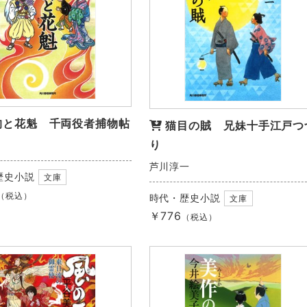
狗と花魁 千両役者捕物帖
猫目の賊 兄妹十手江戸つ
り
芦川淳一
歴史小説
文庫
（税込）
時代・歴史小説
文庫
￥776
（税込）