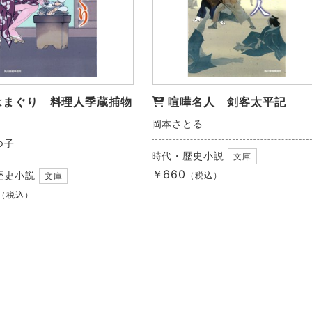
はまぐり 料理人季蔵捕物
喧嘩名人 剣客太平記
岡本さとる
つ子
時代・歴史小説
文庫
￥660
歴史小説
（税込）
文庫
（税込）