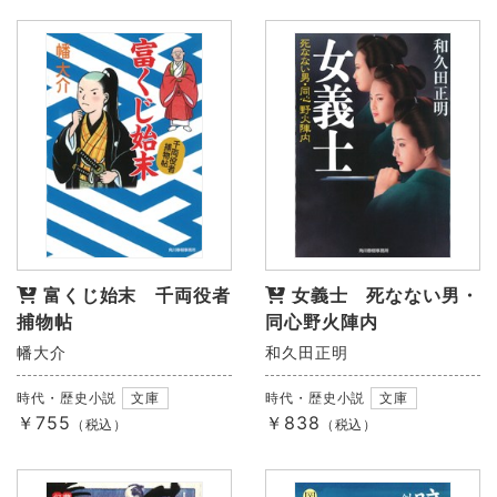
富くじ始末 千両役者
女義士 死なない男・
捕物帖
同心野火陣内
幡大介
和久田正明
時代・歴史小説
文庫
時代・歴史小説
文庫
￥755
￥838
（税込）
（税込）