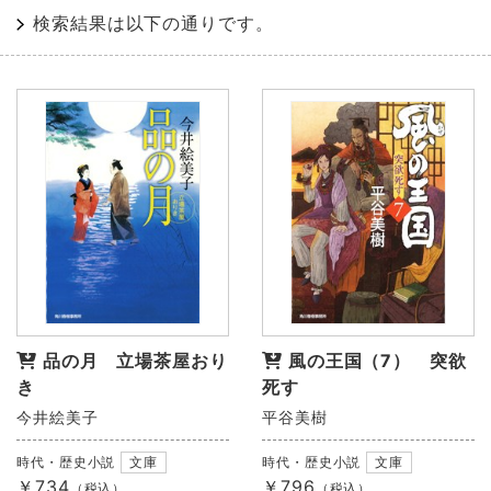
検索結果は以下の通りです。
品の月 立場茶屋おり
風の王国（7） 突欲
き
死す
今井絵美子
平谷美樹
時代・歴史小説
文庫
時代・歴史小説
文庫
￥734
￥796
（税込）
（税込）