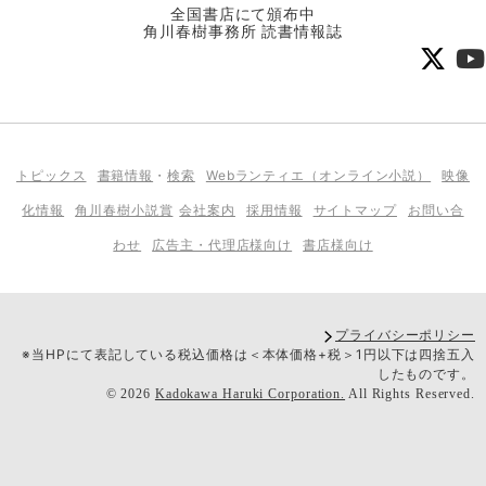
全国書店にて頒布中
角川春樹事務所 読書情報誌
トピックス
書籍情報
・
検索
Webランティエ（オンライン小説）
映像
化情報
角川春樹小説賞
会社案内
採用情報
サイトマップ
お問い合
わせ
広告主・代理店様向け
書店様向け
プライバシーポリシー
※当HPにて表記している税込価格は＜本体価格+税＞1円以下は四捨五入
したものです。
©
2026
Kadokawa Haruki Corporation.
All Rights Reserved.