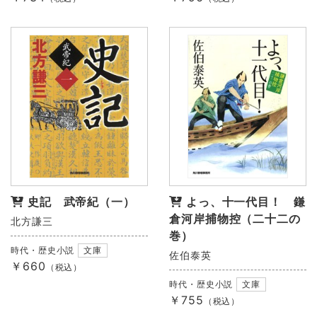
史記 武帝紀（一）
よっ、十一代目！ 鎌
倉河岸捕物控（二十二の
北方謙三
巻）
時代・歴史小説
文庫
佐伯泰英
￥660
（税込）
時代・歴史小説
文庫
￥755
（税込）