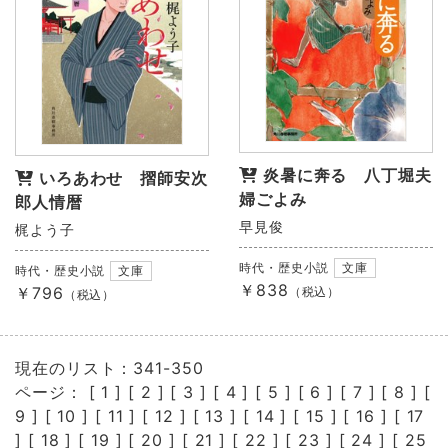
炎暑に奔る 八丁堀夫
いろあわせ 摺師安次
婦ごよみ
郎人情暦
早見俊
梶よう子
時代・歴史小説
文庫
時代・歴史小説
文庫
￥838
￥796
（税込）
（税込）
現在のリスト：341-350
ページ： [
1
] [
2
] [
3
] [
4
] [
5
] [
6
] [
7
] [
8
] [
9
] [
10
] [
11
] [
12
] [
13
] [
14
] [
15
] [
16
] [
17
] [
18
] [
19
] [
20
] [
21
] [
22
] [
23
] [
24
] [
25