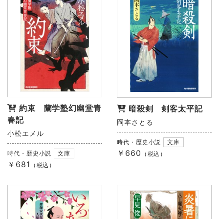
約束 蘭学塾幻幽堂青
暗殺剣 剣客太平記
春記
岡本さとる
小松エメル
時代・歴史小説
文庫
￥660
時代・歴史小説
文庫
（税込）
￥681
（税込）