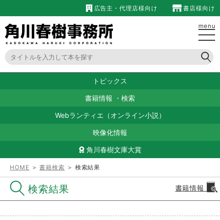
広告主・代理店様向け
書店様向け
menu
トピックス
書籍情報
・
検索
Webランティエ（オンライン小説）
映像化情報
角川春樹文庫大賞
HOME
＞
書籍検索
＞ 検索結果
検索結果
書籍情報