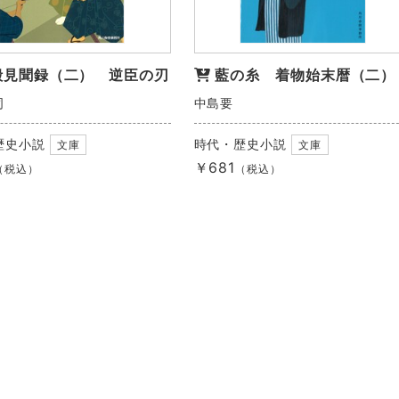
殿見聞録（二） 逆臣の刃
藍の糸 着物始末暦（二）
司
中島要
歴史小説
時代・歴史小説
文庫
文庫
￥681
（税込）
（税込）