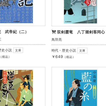
記 武帝紀（二）
双剣霞竜 八丁堀剣客同心
三
鳥羽亮
歴史小説
時代・歴史小説
文庫
文庫
￥649
（税込）
（税込）