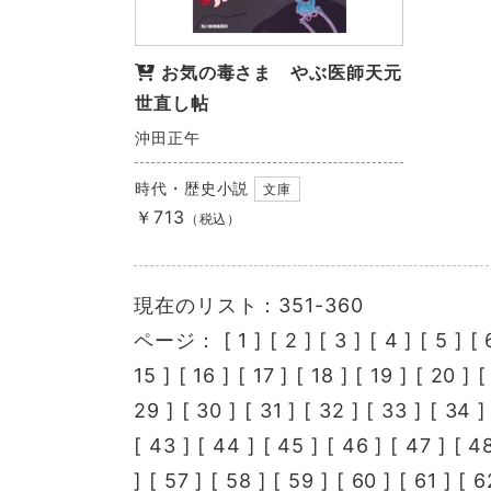
お気の毒さま やぶ医師天元
世直し帖
沖田正午
時代・歴史小説
文庫
￥713
（税込）
現在のリスト：351-360
ページ： [
1
] [
2
] [
3
] [
4
] [
5
] [
15
] [
16
] [
17
] [
18
] [
19
] [
20
] 
29
] [
30
] [
31
] [
32
] [
33
] [
34
]
[
43
] [
44
] [
45
] [
46
] [
47
] [
4
] [
57
] [
58
] [
59
] [
60
] [
61
] [
6