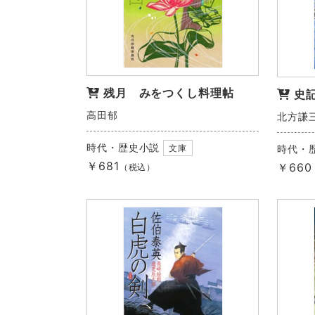
残月 みをつくし料理帖
史
高田郁
北方謙
時代・歴史小説
時代・
文庫
￥681
￥660
（税込）