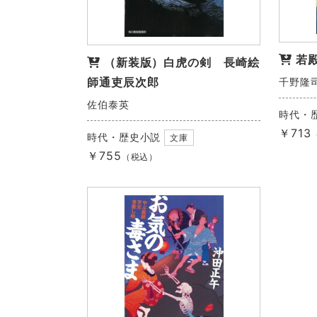
若
（新装版）白虎の剣 長崎絵
師通吏辰次郎
千野隆
佐伯泰英
時代・
￥713
時代・歴史小説
文庫
￥755
（税込）