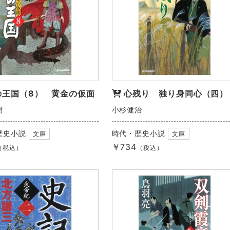
の王国（8） 黄金の仮面
心残り 独り身同心（四）
樹
小杉健治
歴史小説
時代・歴史小説
文庫
文庫
￥734
（税込）
（税込）