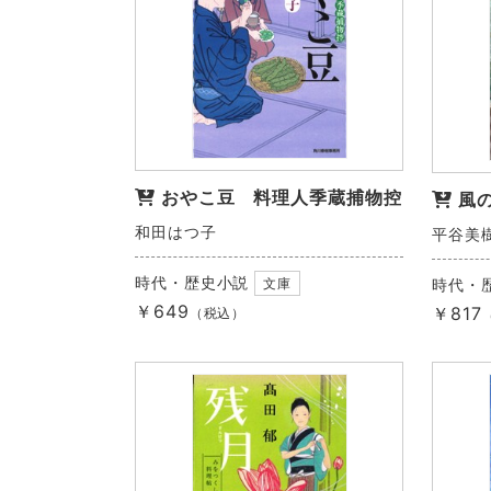
おやこ豆 料理人季蔵捕物控
風
和田はつ子
平谷美
時代・歴史小説
文庫
時代・
￥649
￥817
（税込）