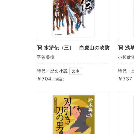
水滸伝（三） 白虎山の攻防
浅
平谷美樹
小杉健
時代・歴史小説
時代・
文庫
￥704
￥737
（税込）