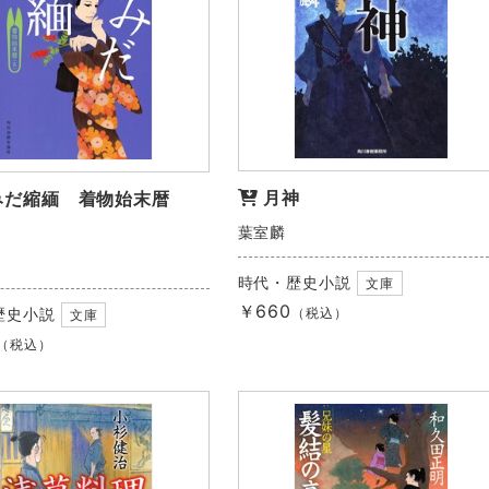
月神
みだ縮緬 着物始末暦
葉室麟
時代・歴史小説
文庫
￥660
歴史小説
（税込）
文庫
（税込）