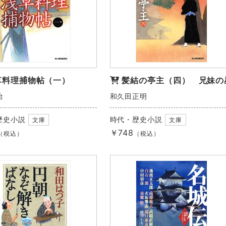
草料理捕物帖（一）
髪結の亭主（四） 兄妹の
治
和久田正明
歴史小説
時代・歴史小説
文庫
文庫
￥748
（税込）
（税込）