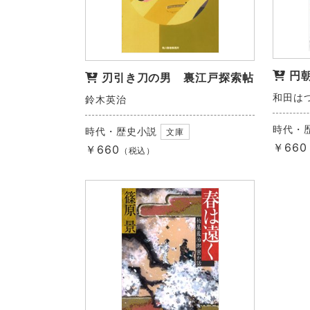
円
刃引き刀の男 裏江戸探索帖
和田は
鈴木英治
時代・
時代・歴史小説
文庫
￥660
￥660
（税込）