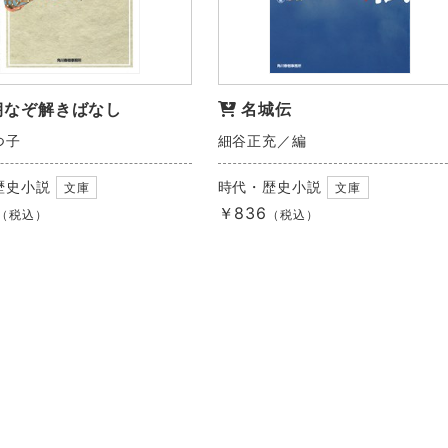
朝なぞ解きばなし
名城伝
つ子
細谷正充／編
歴史小説
時代・歴史小説
文庫
文庫
￥836
（税込）
（税込）