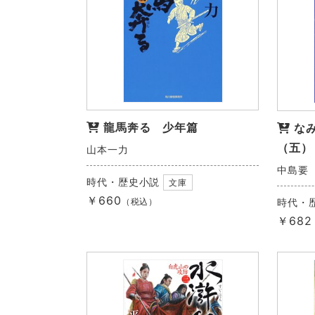
龍馬奔る 少年篇
な
（五）
山本一力
中島要
時代・歴史小説
文庫
￥660
（税込）
時代・
￥682